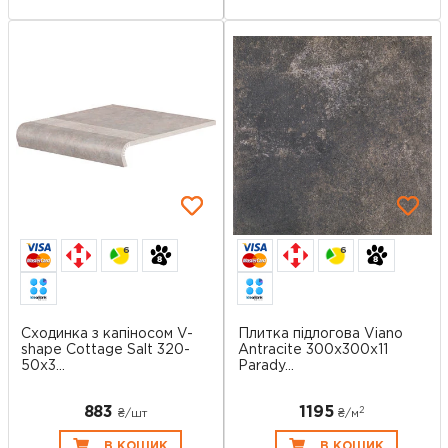
6
6
Сходинка з капіносом V-
Плитка підлогова Viano
shape Cottage Salt 320-
Antracite 300x300x11
50x3...
Parady...
883
1195
2
₴/шт
₴/
м
В КОШИК
В КОШИК