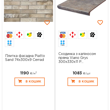
6
6
Сходинка з капіносом
Плитка фасадна Piatto
пряма Viano Grys
Sand 74x300x9 Cerrad
300x330x11 P...
1190
1083
2
₴/
м
₴/шт
В КОШИК
В КОШИК