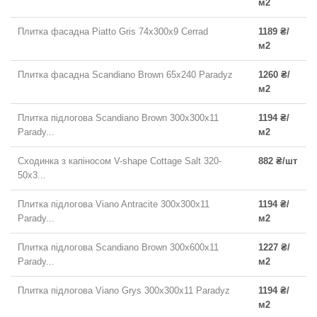
м2
Плитка фасадна Piatto Gris 74x300x9 Cerrad
1189 ₴/
м2
Плитка фасадна Scandiano Brown 65x240 Paradyz
1260 ₴/
м2
Плитка підлогова Scandiano Brown 300x300x11
1194 ₴/
Parady...
м2
Сходинка з капіносом V-shape Cottage Salt 320-
882 ₴/шт
50x3...
Плитка підлогова Viano Antracite 300x300x11
1194 ₴/
Parady...
м2
Плитка підлогова Scandiano Brown 300x600x11
1227 ₴/
Parady...
м2
Плитка підлогова Viano Grys 300x300x11 Paradyz
1194 ₴/
м2