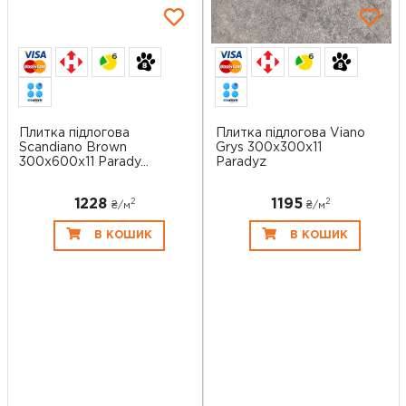
6
6
Плитка підлогова
Плитка підлогова Viano
Scandiano Brown
Grys 300x300x11
300x600x11 Parady...
Paradyz
1228
1195
2
2
₴/
м
₴/
м
В КОШИК
В КОШИК