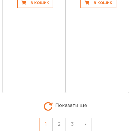
В КОШИК
В КОШИК
Показати ще
1
2
3
›