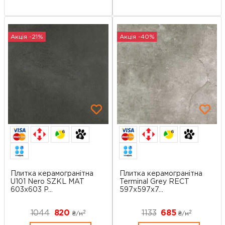
Акція -21%
Акція -40%
6
6
Плитка керамогранітна
Плитка керамогранітна
U101 Nero SZKL MAT
Terminal Grey RECT
603x603 P...
597x597x7...
1044
820
1133
685
2
2
₴/
м
₴/
м