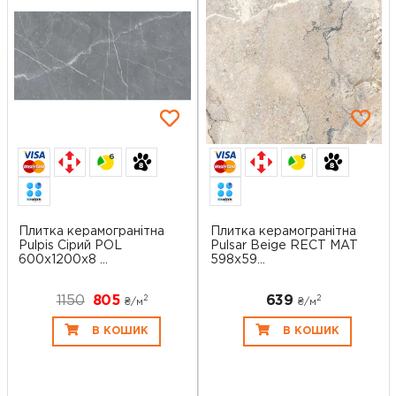
6
6
Плитка керамогранітна
Плитка керамогранітна
Pulpis Сірий POL
Pulsar Beige RECT MAT
600x1200x8 ...
598x59...
1150
805
639
2
2
₴/
м
₴/
м
В КОШИК
В КОШИК