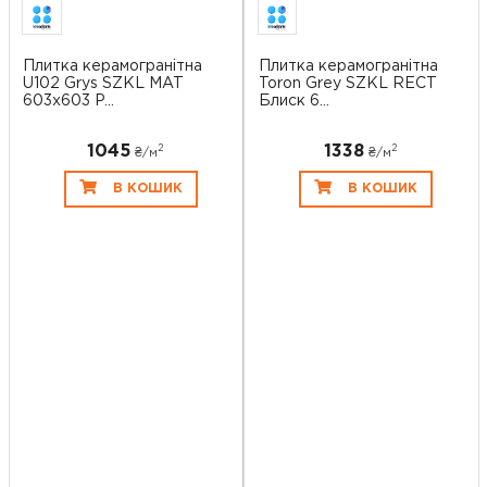
Плитка керамогранітна
Плитка керамогранітна
U102 Grys SZKL MAT
Toron Grey SZKL RECT
603x603 P...
Блиск 6...
1045
1338
2
2
₴/
м
₴/
м
В КОШИК
В КОШИК