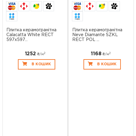
6
6
Плитка керамогранітна
Плитка керамогранітна
Calacatta White RECT
Neve Diamante SZKL
597x597...
RECT POL ...
1252
1168
2
2
₴/
м
₴/
м
В КОШИК
В КОШИК