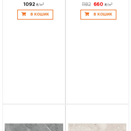
1092
1182
660
2
2
₴/
м
₴/
м
В КОШИК
В КОШИК