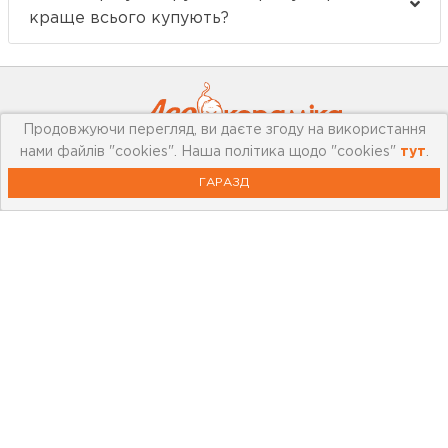
краще всього купують?
Продовжуючи перегляд, ви даєте згоду на використання
нами файлів "cookies". Наша політика щодо "cookies"
тут
.
ГАРАЗД
Про компанію
Мережа магазинів
Про leoceramika.com
Робота в Лео Кераміка
Контакти
Корисна інформація