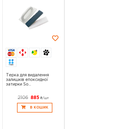
6
Терка для видалення
залишків епоксидної
затирки So...
2106
885
₴/шт
В КОШИК