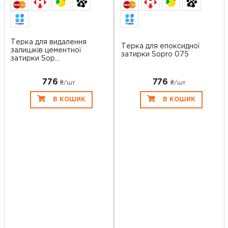
Терка для видалення
Терка для епоксидної
залишків цементної
затирки Sopro 075
затирки Sop...
776
776
₴/шт
₴/шт
В КОШИК
В КОШИК