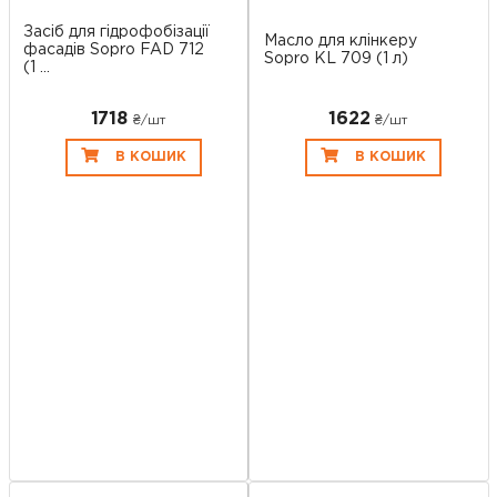
Засіб для гідрофобізації
Масло для клінкеру
фасадів Sopro FAD 712
Sopro KL 709 (1 л)
(1 ...
1718
1622
₴/шт
₴/шт
В КОШИК
В КОШИК