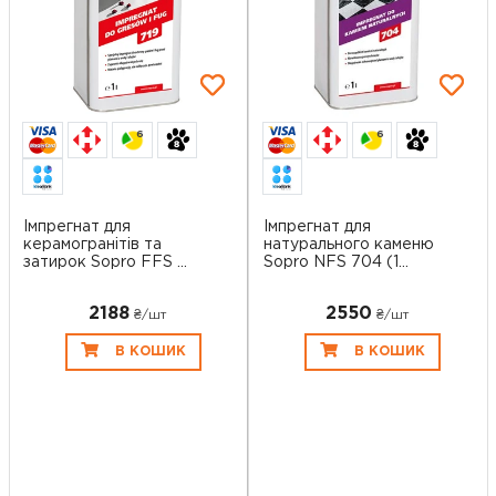
6
6
Імпрегнат для
Імпрегнат для
керамогранітів та
натурального каменю
затирок Sopro FFS ...
Sopro NFS 704 (1...
2188
2550
₴/шт
₴/шт
В КОШИК
В КОШИК