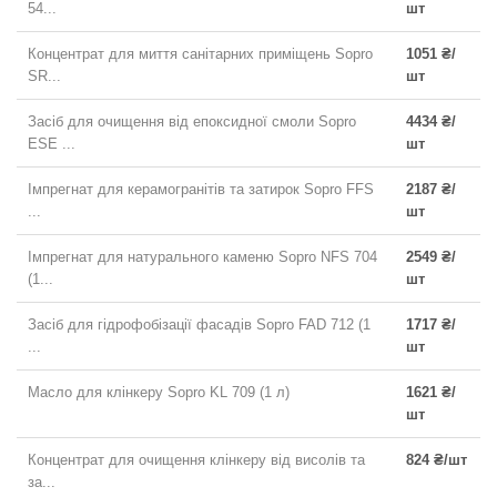
54...
шт
Концентрат для миття санітарних приміщень Sopro
1051 ₴/
SR...
шт
Засіб для очищення від епоксидної смоли Sopro
4434 ₴/
ESE ...
шт
Імпрегнат для керамогранітів та затирок Sopro FFS
2187 ₴/
...
шт
Імпрегнат для натурального каменю Sopro NFS 704
2549 ₴/
(1...
шт
Засіб для гідрофобізації фасадів Sopro FAD 712 (1
1717 ₴/
...
шт
Масло для клінкеру Sopro KL 709 (1 л)
1621 ₴/
шт
Концентрат для очищення клінкеру від висолів та
824 ₴/шт
за...