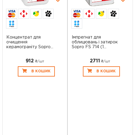
6
6
Концентрат для
Імпрегнат для
очищення
облицювань і затирок
керамограніту Sopro
Sopro FS 714 (1...
FIR 71...
912
2711
₴/шт
₴/шт
В КОШИК
В КОШИК