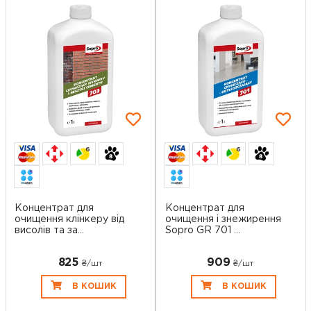
6
6
Концентрат для
Концентрат для
очищення клінкеру від
очищення і знежирення
висолів та за...
Sopro GR 701 ...
825
909
₴/шт
₴/шт
В КОШИК
В КОШИК