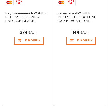
Ввід живлення PROFILE
Заглушка PROFILE
RECESSED POWER
RECESSED DEAD END
END CAP BLACK...
CAP BLACK (8975...
274
144
₴/шт
₴/шт
В КОШИК
В КОШИК