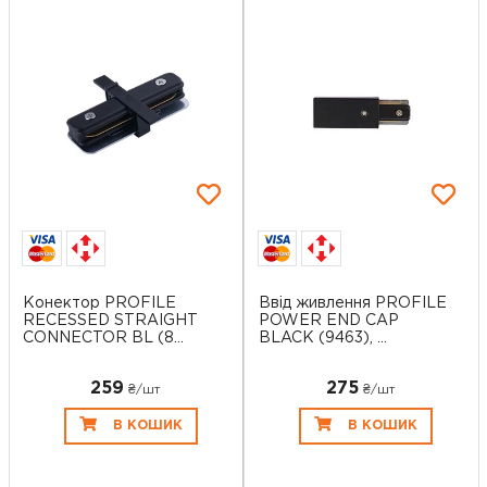
Конектор PROFILE
Ввід живлення PROFILE
RECESSED STRAIGHT
POWER END CAP
CONNECTOR BL (8...
BLACK (9463), ...
259
275
₴/шт
₴/шт
В КОШИК
В КОШИК