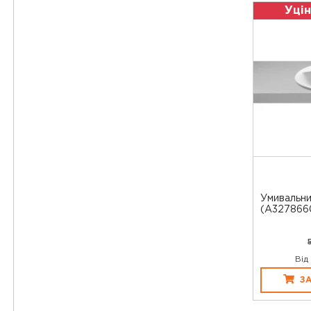
Уцін
Умивальн
(А327866
Від
З