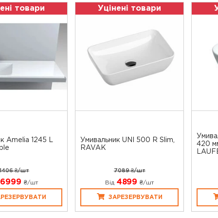
ені товари
Уцінені товари
Умив
к Amelia 1245 L
Умивальник UNI 500 R Slim,
420 м
ble
RAVAK
LAUF
11406 ₴/шт
7089 ₴/шт
6999
4899
₴/шт
Від
₴/шт
АРЕЗЕРВУВАТИ
ЗАРЕЗЕРВУВАТИ