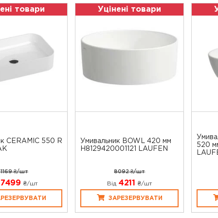
ені товари
Уцінені товари
Умив
ик CERAMIC 550 R
Умивальник BOWL 420 мм
520 м
AK
H8129420001121 LAUFEN
LAUF
11169 ₴/шт
8092 ₴/шт
7499
4211
₴/шт
Від
₴/шт
АРЕЗЕРВУВАТИ
ЗАРЕЗЕРВУВАТИ