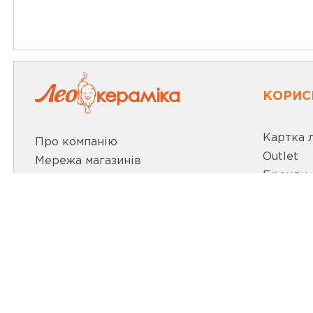
КОРИС
Картка 
Про компанію
Outlet
Мережа магазинів
Бренди
Про leoceramika.com
Новини
Робота в Лео Кераміка
Акції
Контакти
Відеобл
ВИБРАТИ МІСТО
Статті т
МИ В СО