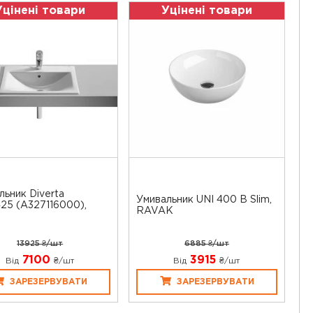
Уцінені товари
Уцінені товари
льник Diverta
Умивальник UNI 400 B Slim,
25 (A327116000),
RAVAK
13925 ₴/шт
6885 ₴/шт
7100
3915
Від
₴/шт
Від
₴/шт
ЗАРЕЗЕРВУВАТИ
ЗАРЕЗЕРВУВАТИ