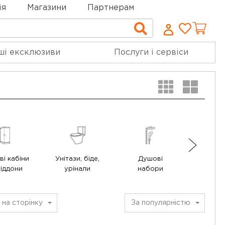
ія
Магазини
Партнерам
Cписо
Пошук
бажан
ші ексклюзиви
Послуги і сервіси
і кабіни
Унітази, біде,
Душові
Меблі
піддони
урінали
набори
ванної 
2
на сторінку
За популярністю