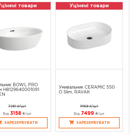
Уцінені товари
Уцінені товари
альник BOWL PRO
Умивальник CERAMIC 550
м H8129640001091
O Slim, RAVAK
EN
7281 ₴/шт
11169 ₴/шт
3158
7499
Від
₴/шт
Від
₴/шт
ЗАРЕЗЕРВУВАТИ
ЗАРЕЗЕРВУВАТИ