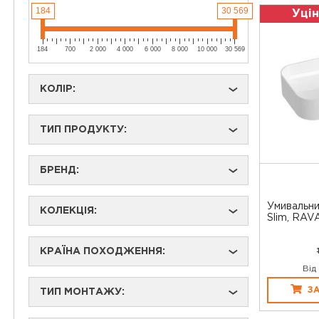
184
30 569
Уцін
184
700
2 000
4 000
6 000
8 000
10 000
30 569
КОЛІР:
›
ТИП ПРОДУКТУ:
›
БРЕНД:
›
Умивальн
КОЛЕКЦІЯ:
›
Slim, RAV
КРАЇНА ПОХОДЖЕННЯ:
›
Від
З
ТИП МОНТАЖУ:
›