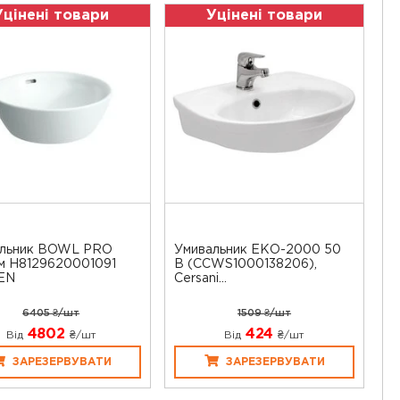
Уцінені товари
Уцінені товари
альник BOWL PRO
Умивальник ЕКО-2000 50
м H8129620001091
В (CCWS1000138206),
EN
Cersani...
6405 ₴/шт
1509 ₴/шт
4802
424
Від
₴/шт
Від
₴/шт
ЗАРЕЗЕРВУВАТИ
ЗАРЕЗЕРВУВАТИ