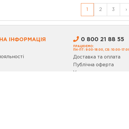
1
2
3
›
0 800 21 88 55
НА ІНФОРМАЦІЯ
ПРАЦЮЄМО:
ПН-ПТ: 9:00-18:00, СБ: 10:00-17:0
лояльності
Доставка та оплата
Публічна оферта
Умови використання с
Запитання та відповіді
Політика конфіденційн
ог
Покупка Частинами m
а огляди
ЦІАЛЬНИХ МЕРЕЖАХ