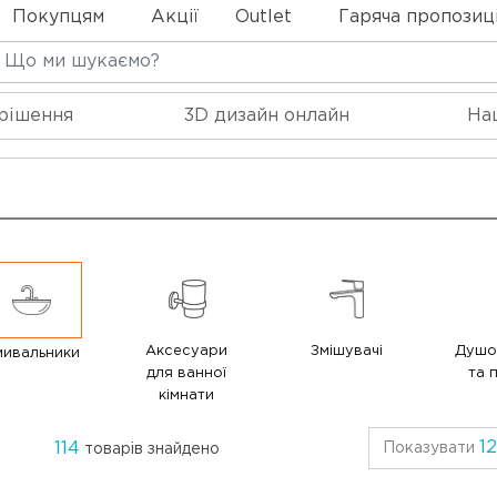
Покупцям
Акції
Outlet
Гаряча пропозиц
 рішення
3D дизайн онлайн
На
Аксесуари
Змішувачі
Душов
мивальники
для ванної
та 
кімнати
1
114
Показувати
товарів знайдено