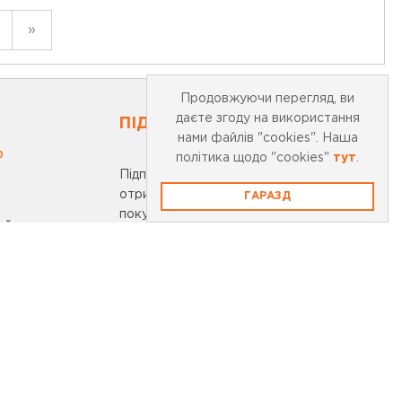
»
Продовжуючи перегляд, ви
даєте згоду на використання
ПІДПИСАТИСЬ НА НОВИНИ
нами файлів "cookies". Наша
0
політика щодо "cookies"
тут
.
Підпишіться на нашу розсилку та
отримайте 10% знижки на першу
ГАРАЗД
покупку
айту
ості
ПІДПИСКА
onobank