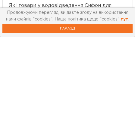
Які товари у водовідведення Сифон для
Продовжуючи перегляд, ви даєте згоду на використання
пісуара у Кременчузі краще всього купують?
нами файлів "cookies". Наша політика щодо "cookies"
тут
.
ГАРАЗД
Про компанію
Мережа магазинів
Про leoceramika.com
Робота в Лео Кераміка
Контакти
Корисна інформація