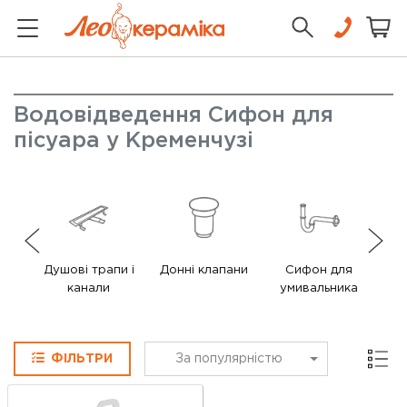
Водовідведення Сифон для
пісуара у Кременчузі
Душові трапи і
Донні клапани
Сифон для
канали
умивальника
Сітка
ФІЛЬТРИ
За популярністю