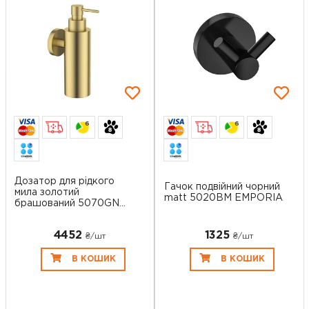
6
6
Дозатор для рідкого
Гачок подвійний чорний
мила золотий
matt 5020BM EMPORIA
брашований 5070GN...
4452
1325
₴/шт
₴/шт
В КОШИК
В КОШИК