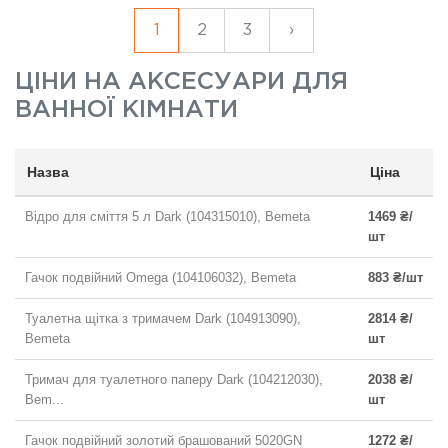
1
2
3
›
ЦІНИ НА
АКСЕСУАРИ ДЛЯ
ВАННОЇ КІМНАТИ
Назва
Ціна
Відро для сміття 5 л Dark (104315010), Bemeta
1469 ₴/
шт
Гачок подвійний Omega (104106032), Bemeta
883 ₴/шт
Туалетна щітка з тримачем Dark (104913090),
2814 ₴/
Bemeta
шт
Тримач для туалетного паперу Dark (104212030),
2038 ₴/
Bem...
шт
Гачок подвійний золотий брашований 5020GN
1272 ₴/