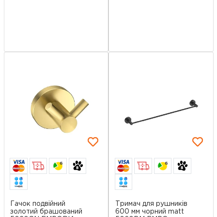
6
6
Гачок подвійний
Тримач для рушників
золотий брашований
600 мм чорний matt