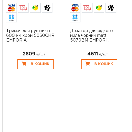
6
6
Тримач для рушників
Дозатор для рідкого
600 мм хром 5060CHR
мила чорний matt
EMPORIA
5070BM EMPORI...
2809
4611
₴/шт
₴/шт
В КОШИК
В КОШИК