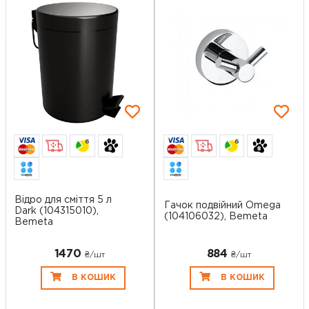
6
6
Відро для сміття 5 л
Гачок подвійний Omega
Dark (104315010),
(104106032), Bemeta
Bemeta
1470
884
₴/шт
₴/шт
В КОШИК
В КОШИК