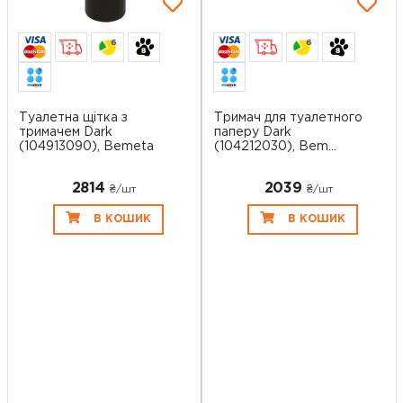
6
6
Туалетна щітка з
Тримач для туалетного
тримачем Dark
паперу Dark
(104913090), Bemeta
(104212030), Bem...
2814
2039
₴/шт
₴/шт
В КОШИК
В КОШИК