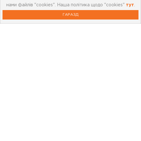
нами файлів "cookies". Наша політика щодо "cookies"
тут
.
ГАРАЗД
Про компанію
Мережа магазинів
Про leoceramika.com
Робота в Лео Кераміка
Контакти
Корисна інформація
Картка лояльності
Бренди