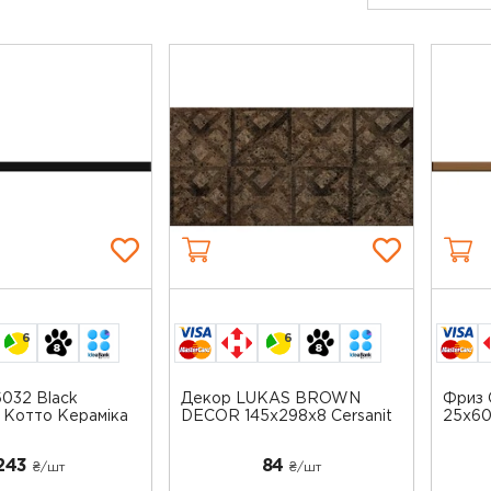
6
6
032 Black
Декор LUKAS BROWN
Фриз 
 Котто Кераміка
DECOR 145х298x8 Cersanit
25x60
243
84
₴/шт
₴/шт