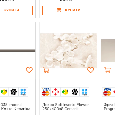
₴/
м
₴/шт
КУПИТИ
КУПИТИ
6
6
035 Imperial
Декор Sofi Inserto Flower
Фриз 
 Котто Кераміка
250x400x8 Cersanit
Progre