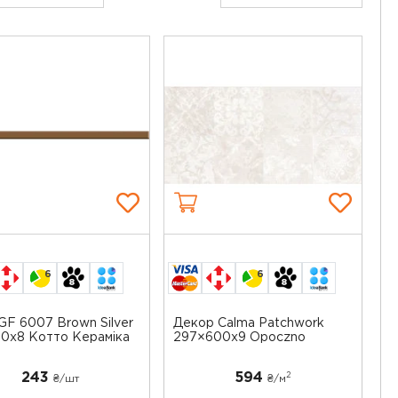
6
6
GF 6007 Brown Silver
Декор Calma Patchwork
0x8 Котто Кераміка
297×600x9 Opoczno
243
594
2
₴/шт
₴/
м