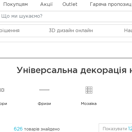
Покупцям
Акції
Outlet
Гаряча пропозиц
 рішення
3D дизайн онлайн
На
Універсальна декорація н
ори
Фризи
Мозаїка
1
626
Показувати
товарів знайдено