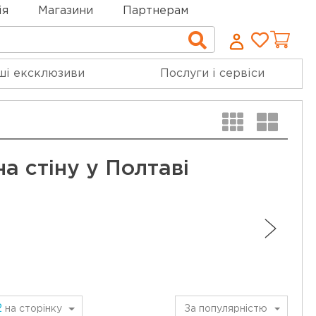
ія
Магазини
Партнерам
Cписо
Пошук
бажан
ші ексклюзиви
Послуги і сервіси
а стіну у Полтаві
2
на сторінку
За популярністю