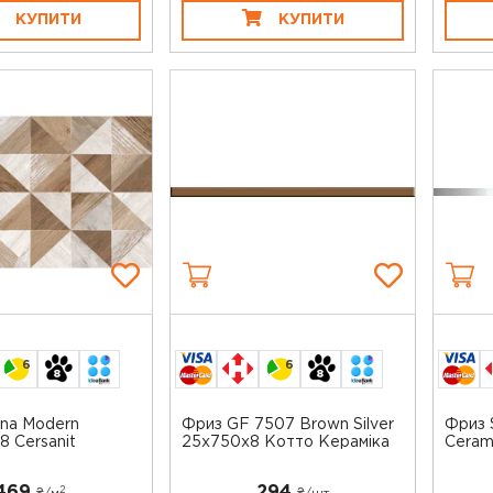
КУПИТИ
КУПИТИ
6
6
na Modern
Фриз GF 7507 Brown Silver
Фриз 
 Cersanit
25x750x8 Котто Кераміка
Ceram
469
294
2