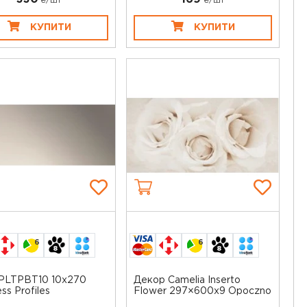
₴/шт
₴/шт
КУПИТИ
КУПИТИ
6
6
PLTPBT10 10x270
Декор Camelia Inserto
ss Profiles
Flower 297×600x9 Opoczno