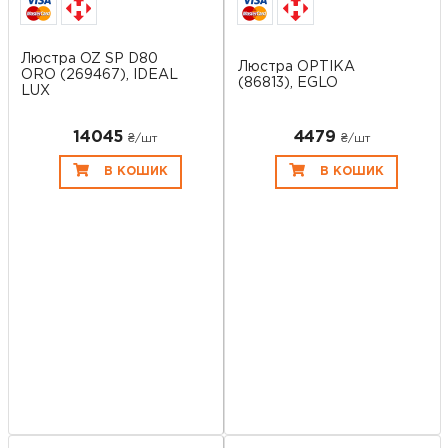
Люстра OZ SP D80
Люстра OPTIKA
ORO (269467), IDEAL
(86813), EGLO
LUX
14045
4479
₴/шт
₴/шт
В КОШИК
В КОШИК