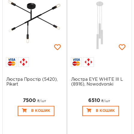
Люстра Простір (5420),
Люстра EYE WHITE III L
Pikart
(8916), Nowodvorski
7500
6510
₴/шт
₴/шт
В КОШИК
В КОШИК