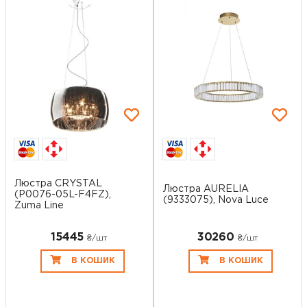
Люстра CRYSTAL
Люстра AURELIA
(P0076-05L-F4FZ),
(9333075), Nova Luce
Zuma Line
15445
30260
₴/шт
₴/шт
В КОШИК
В КОШИК