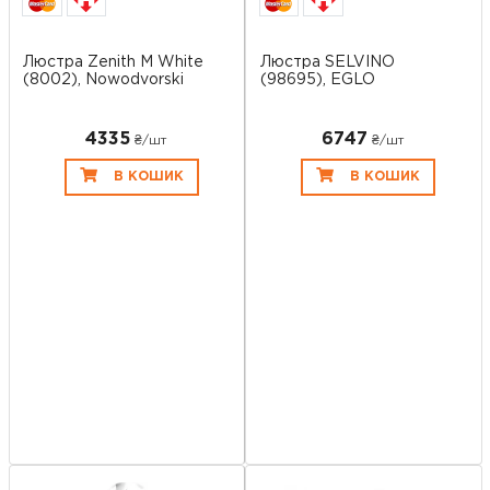
Люстра Zenith M White
Люстра SELVINO
(8002), Nowodvorski
(98695), EGLO
4335
6747
₴/шт
₴/шт
В КОШИК
В КОШИК