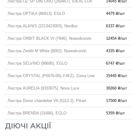
Люстра OZ SP D80 ORO (269467), IDEAL LUX
14045 ₴/шт
Люстра OPTIKA (86813), EGLO
4479 ₴/шт
Люстра ALANIS (2213423003), Nordlux
6337 ₴/шт
Люстра ORBIT BLACK VI (7946), Nowodvorski
12454 ₴/шт
Люстра Zenith M White (8002), Nowodvorski
4335 ₴/шт
Люстра SELVINO (98695), EGLO
6747 ₴/шт
Люстра CRYSTAL (P0076-05L-F4FZ), Zuma Line
15445 ₴/шт
Люстра AURELIA (9333075), Nova Luce
30260 ₴/шт
Люстра Dome chandelier V6 (5112-2), Pikart
17500 ₴/шт
Люстра BRENDA (31666), EGLO
5359 ₴/шт
ДІЮЧІ АКЦІЇ