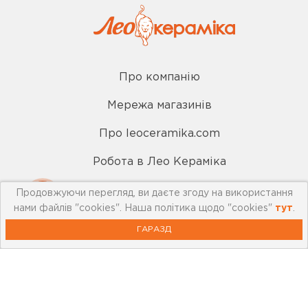
Про компанію
Мережа магазинів
Про leoceramika.com
Робота в Лео Кераміка
Контакти
Продовжуючи перегляд, ви даєте згоду на використання
нами файлів "cookies". Наша політика щодо "cookies"
тут
.
ГАРАЗД
Корисна інформація
Картка лояльності