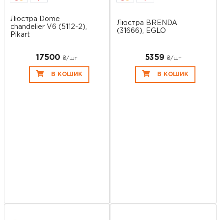
Люстра Dome
Люстра BRENDA
chandelier V6 (5112-2),
(31666), EGLO
Pikart
17500
5359
₴/шт
₴/шт
В КОШИК
В КОШИК