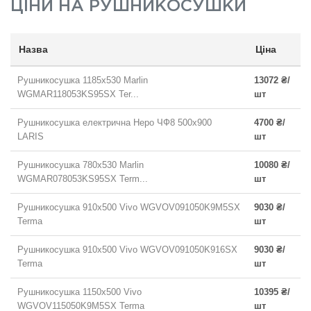
ЦІНИ НА
РУШНИКОСУШКИ
Назва
Ціна
Рушникосушка 1185x530 Marlin
13072 ₴/
WGMAR118053KS95SX Ter...
шт
Рушникосушка електрична Неро ЧФ8 500x900
4700 ₴/
LARIS
шт
Рушникосушка 780х530 Marlin
10080 ₴/
WGMAR078053KS95SX Term...
шт
Рушникосушка 910х500 Vivo WGVOV091050K9M5SX
9030 ₴/
Terma
шт
Рушникосушка 910х500 Vivo WGVOV091050K916SX
9030 ₴/
Terma
шт
Рушникосушка 1150х500 Vivo
10395 ₴/
WGVOV115050K9M5SX Terma
шт