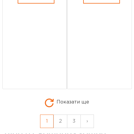
Показати ще
1
2
3
›