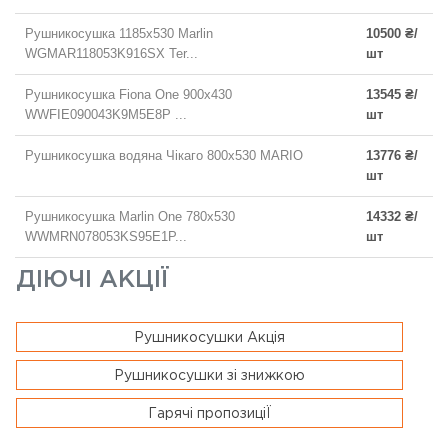
Рушникосушка 1185x530 Marlin
10500 ₴/
WGMAR118053K916SX Ter...
шт
Рушникосушка Fiona One 900х430
13545 ₴/
WWFIE090043K9M5E8P ...
шт
Рушникосушка водяна Чікаго 800х530 MARIO
13776 ₴/
шт
Рушникосушка Marlin One 780x530
14332 ₴/
WWMRN078053KS95E1P...
шт
ДІЮЧІ АКЦІЇ
Рушникосушки Акція
Рушникосушки зі знижкою
Гарячі пропозиціЇ