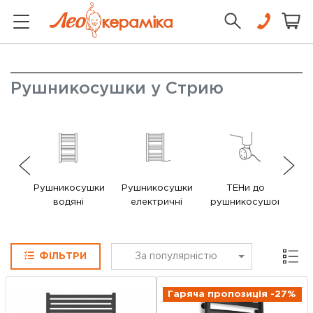
Рушникосушки у Стрию
Рушникосушки
Рушникосушки
ТЕНи до
В
водяні
електричні
рушникосушок
ру
Сітка
ФІЛЬТРИ
За популярністю
Гаряча пропозиція -27%