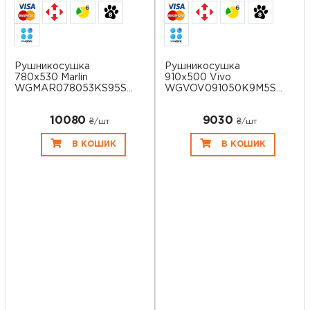
6
6
Рушникосушка
Рушникосушка
780х530 Marlin
910х500 Vivo
WGMAR078053KS95SX
WGVOV091050K9M5SX
Term...
Terma
10080
9030
₴/шт
₴/шт
В КОШИК
В КОШИК