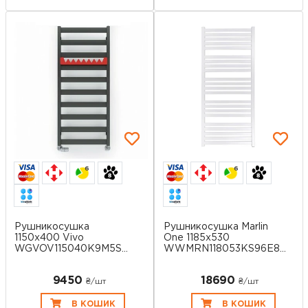
6
6
Рушникосушка
Рушникосушка Marlin
1150х400 Vivo
One 1185x530
WGVOV115040K9M5SX
WWMRN118053KS96E8...
Terma
9450
18690
₴/шт
₴/шт
В КОШИК
В КОШИК