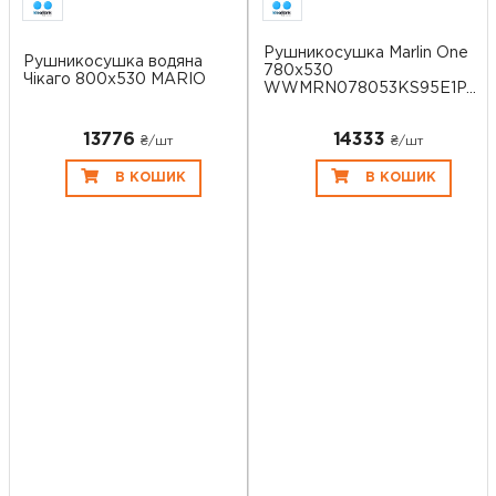
Рушникосушка Marlin One
Рушникосушка водяна
780x530
Чікаго 800х530 MARIO
WWMRN078053KS95E1P...
13776
14333
₴/шт
₴/шт
В КОШИК
В КОШИК