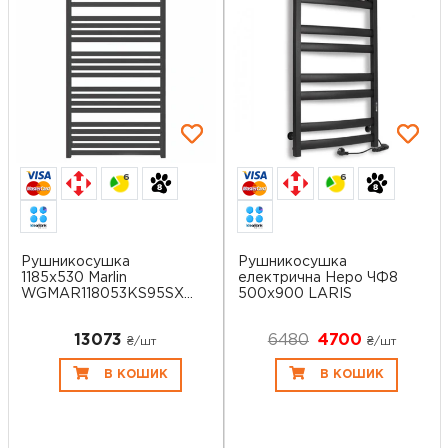
6
6
Рушникосушка
Рушникосушка
1185x530 Marlin
електрична Неро ЧФ8
WGMAR118053KS95SX
500x900 LARIS
Ter...
13073
6480
4700
₴/шт
₴/шт
В КОШИК
В КОШИК