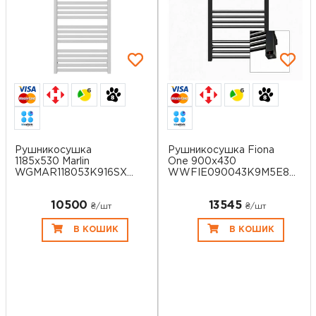
6
6
Рушникосушка
Рушникосушка Fiona
1185x530 Marlin
One 900х430
WGMAR118053K916SX
WWFIE090043K9M5E8P
Ter...
...
10500
13545
₴/шт
₴/шт
В КОШИК
В КОШИК