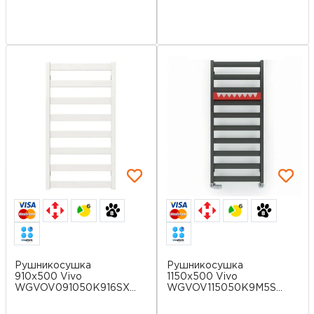
6
6
Рушникосушка
Рушникосушка
910х500 Vivo
1150х500 Vivo
WGVOV091050K916SX
WGVOV115050K9M5SX
Terma
Terma