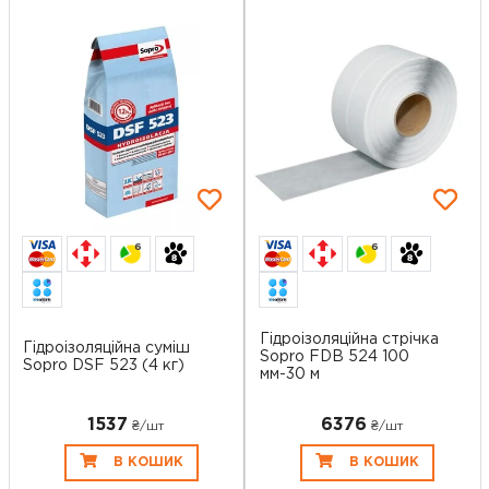
6
6
Гідроізоляційна стрічка
Гідроізоляційна суміш
Sopro FDB 524 100
Sopro DSF 523 (4 кг)
мм-30 м
1537
6376
₴/шт
₴/шт
В КОШИК
В КОШИК