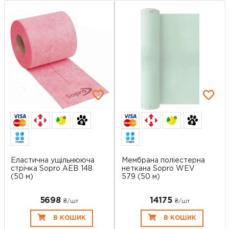
6
6
Еластична ущільнююча
Мембрана поліестерна
стрічка Sopro AEB 148
неткана Sopro WEV
(50 м)
579 (50 м)
5698
14175
₴/шт
₴/шт
В КОШИК
В КОШИК