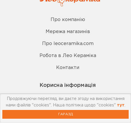
Про компанію
Мережа магазинів
Про leoceramika.com
Робота в Лео Кераміка
Контакти
Корисна інформація
Продовжуючи перегляд, ви даєте згоду на використання
нами файлів "cookies". Наша політика щодо "cookies"
тут
.
Картка лояльності
ГАРАЗД
Бренди
Новини