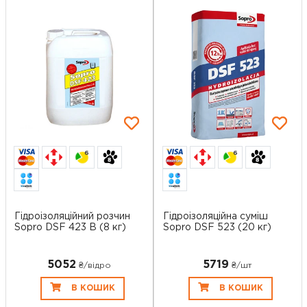
6
6
Гідроізоляційний розчин
Гідроізоляційна суміш
Sopro DSF 423 В (8 кг)
Sopro DSF 523 (20 кг)
5052
5719
₴/відро
₴/шт
В КОШИК
В КОШИК