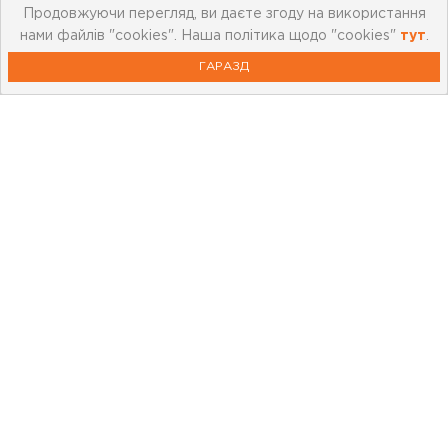
Продовжуючи перегляд, ви даєте згоду на використання
нами файлів "cookies". Наша політика щодо "cookies"
тут
.
ГАРАЗД
Про компанію
Мережа магазинів
Про leoceramika.com
Робота в Лео Кераміка
Контакти
Корисна інформація
Картка лояльності