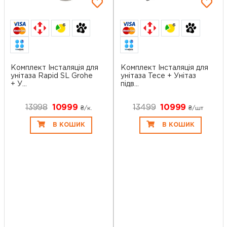
6
6
Комплект Інсталяція для
Комплект Інсталяція для
унітаза Rapid SL Grohe
унітаза Tece + Унітаз
+ У...
підв...
13998
10999
13499
10999
₴/к.
₴/шт
В КОШИК
В КОШИК