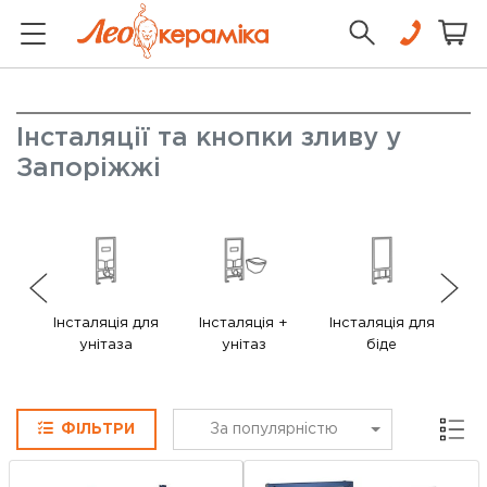
Інсталяції та кнопки зливу у
Запоріжжі
Інсталяція для
Інсталяція +
Інсталяція для
Ін
унітаза
унітаз
біде
у
Сітка
ФІЛЬТРИ
За популярністю