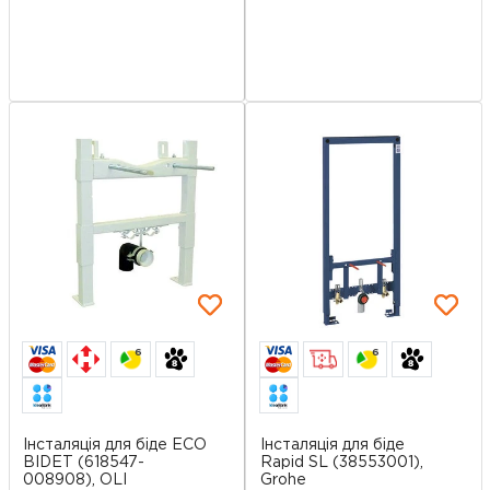
6
6
Інсталяція для біде ECO
Інсталяція для біде
BIDET (618547-
Rapid SL (38553001),
008908), OLI
Grohe