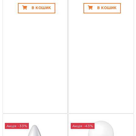
В КОШИК
В КОШИК
Акція -33%
Акція -43%