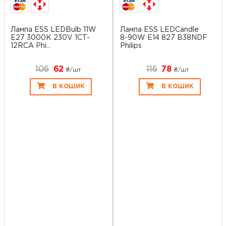
Лампа ESS LEDBulb 11W
Лампа ESS LEDCandle
E27 3000K 230V 1CT-
8-90W E14 827 B38NDF
12RCA Phi...
Philips
106
62
116
78
₴/шт
₴/шт
В КОШИК
В КОШИК