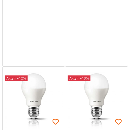
Акція -42%
Акція -43%