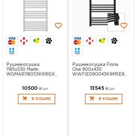
6
6
Рушникосушка
Рушникосушка Fiona
1185x530 Marlin
One 900х430
WGMAR118053K916SX
WWFIE090043K9M5E8P
Ter...
...
10500
13545
₴/шт
₴/шт
В КОШИК
В КОШИК