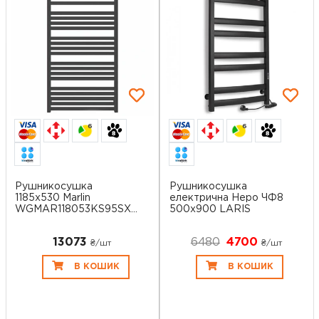
6
6
Рушникосушка
Рушникосушка
1185x530 Marlin
електрична Неро ЧФ8
WGMAR118053KS95SX
500x900 LARIS
Ter...
13073
6480
4700
₴/шт
₴/шт
В КОШИК
В КОШИК