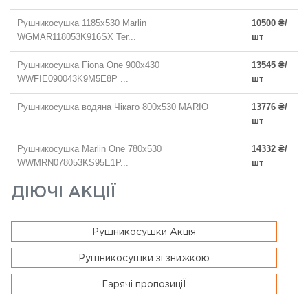
Рушникосушка 1185x530 Marlin
10500 ₴/
WGMAR118053K916SX Ter...
шт
Рушникосушка Fiona One 900х430
13545 ₴/
WWFIE090043K9M5E8P ...
шт
Рушникосушка водяна Чікаго 800х530 MARIO
13776 ₴/
шт
Рушникосушка Marlin One 780x530
14332 ₴/
WWMRN078053KS95E1P...
шт
ДІЮЧІ АКЦІЇ
Рушникосушки Акція
Рушникосушки зі знижкою
Гарячі пропозиціЇ