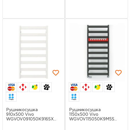
6
6
Рушникосушка
Рушникосушка
910х500 Vivo
1150х500 Vivo
WGVOV091050K916SX
WGVOV115050K9M5SX
Terma
Terma