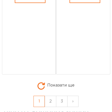
Показати ще
1
2
3
›