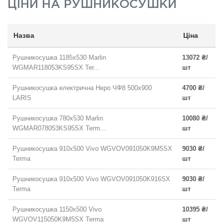
ЦІНИ НА
РУШНИКОСУШКИ
Назва
Ціна
Рушникосушка 1185x530 Marlin
13072 ₴/
WGMAR118053KS95SX Ter...
шт
Рушникосушка електрична Неро ЧФ8 500x900
4700 ₴/
LARIS
шт
Рушникосушка 780х530 Marlin
10080 ₴/
WGMAR078053KS95SX Term...
шт
Рушникосушка 910х500 Vivo WGVOV091050K9M5SX
9030 ₴/
Terma
шт
Рушникосушка 910х500 Vivo WGVOV091050K916SX
9030 ₴/
Terma
шт
Рушникосушка 1150х500 Vivo
10395 ₴/
WGVOV115050K9M5SX Terma
шт