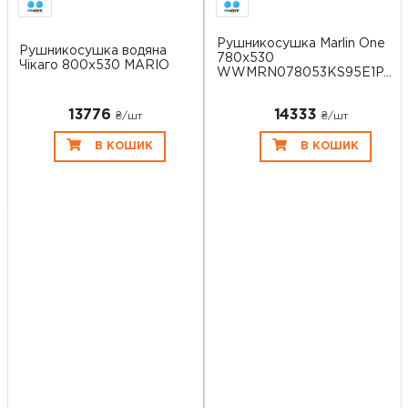
Рушникосушка Marlin One
Рушникосушка водяна
780x530
Чікаго 800х530 MARIO
WWMRN078053KS95E1P...
13776
14333
₴/шт
₴/шт
В КОШИК
В КОШИК