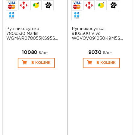
6
6
Рушникосушка
Рушникосушка
780х530 Marlin
910х500 Vivo
WGMAR078053KS95SX
WGVOV091050K9M5SX
Term...
Terma
10080
9030
₴/шт
₴/шт
В КОШИК
В КОШИК