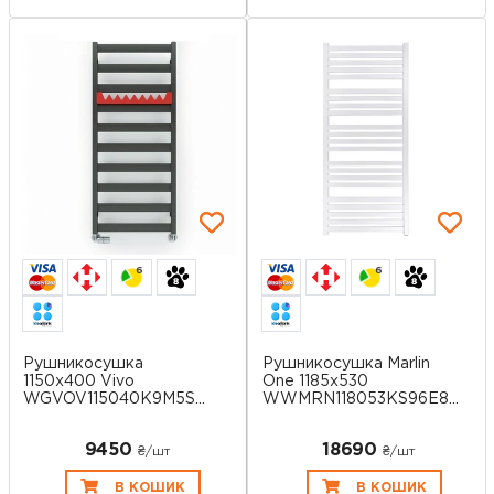
6
6
Рушникосушка
Рушникосушка Marlin
1150х400 Vivo
One 1185x530
WGVOV115040K9M5SX
WWMRN118053KS96E8...
Terma
9450
18690
₴/шт
₴/шт
В КОШИК
В КОШИК