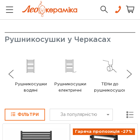
Рушникосушки у Черкасах
Рушникосушки
Рушникосушки
ТЕНи до
В
водяні
електричні
рушникосушок
ру
Сітка
ФІЛЬТРИ
За популярністю
Гаряча пропозиція -27%