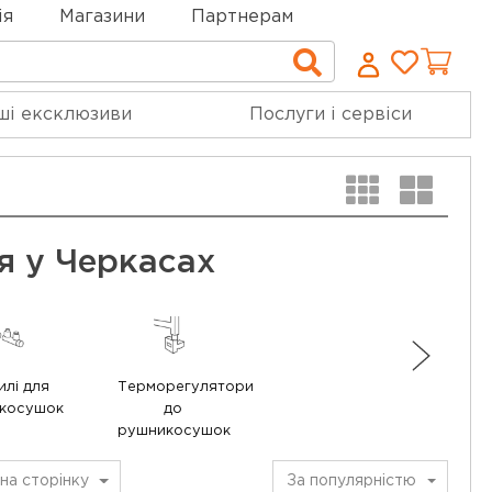
ія
Магазини
Партнерам
Cписо
Пошук
бажан
ші ексклюзиви
Послуги і сервіси
я у Черкасах
илі для
Терморегулятори
косушок
до
рушникосушок
на сторінку
За популярністю