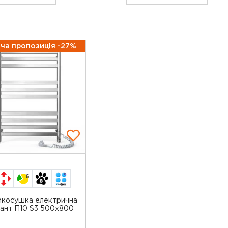
ча пропозиція -27%
6
косушка електрична
ант П10 S3 500x800