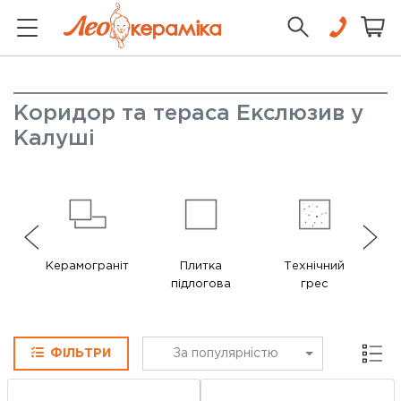
Коридор та тераса Екслюзив у
Калуші
Керамограніт
Плитка
Технічний
підлогова
грес
Сітка
ФІЛЬТРИ
За популярністю