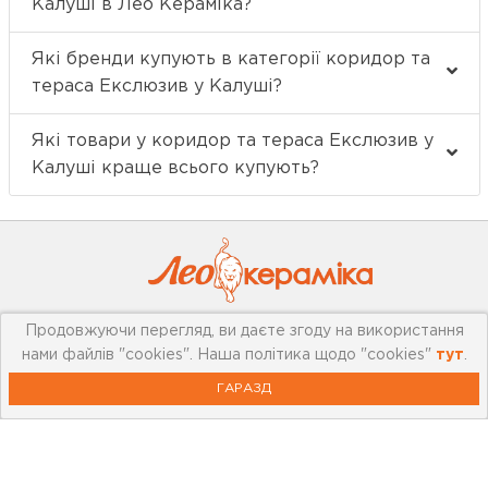
Калуші в Лео Кераміка?
Які бренди купують в категорії коридор та
тераса Екслюзив у Калуші?
Які товари у коридор та тераса Екслюзив у
Калуші краще всього купують?
Продовжуючи перегляд, ви даєте згоду на використання
Про компанію
нами файлів "cookies". Наша політика щодо "cookies"
тут
.
ГАРАЗД
Мережа магазинів
Про leoceramika.com
Робота в Лео Кераміка