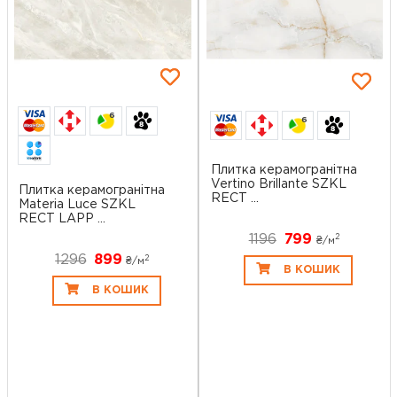
6
6
Плитка керамогранітна
Vertino Brillante SZKL
Плитка керамогранітна
RECT ...
Materia Luce SZKL
RECT LAPP ...
1196
799
2
₴/
м
1296
899
2
₴/
м
В КОШИК
В КОШИК