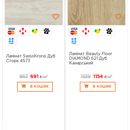
6
6
Ламінат Beauty Floor
Ламінат SwissKrono Дуб
DIAMOND 621 Дуб
Сторк 4573
Канарський
863
691
1539
1154
2
2
₴/
м
₴/
м
В КОШИК
В КОШИК