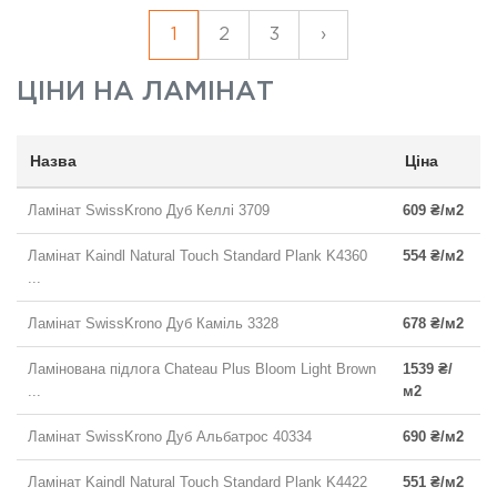
1
2
3
›
ЦІНИ НА
ЛАМІНАТ
Назва
Ціна
Ламінат SwissKrono Дуб Келлі 3709
609 ₴/м2
Ламінат Kaindl Natural Touch Standard Plank K4360
554 ₴/м2
...
Ламінат SwissKrono Дуб Каміль 3328
678 ₴/м2
Ламінована підлога Chateau Plus Bloom Light Brown
1539 ₴/
...
м2
Ламінат SwissKrono Дуб Альбатрос 40334
690 ₴/м2
Ламінат Kaindl Natural Touch Standard Plank K4422
551 ₴/м2