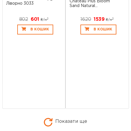
Chateau Plus Bloom
Ліворно 3033
Sand Natural...
802
601
1620
1539
2
2
₴/
м
₴/
м
В КОШИК
В КОШИК
Показати ще