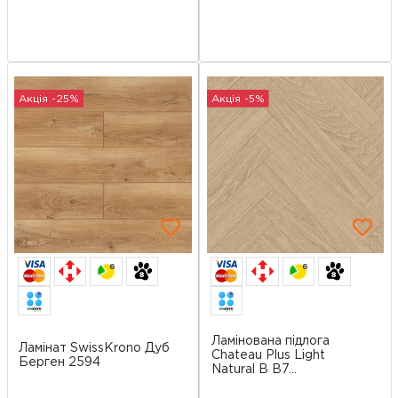
Акція -25%
Акція -5%
6
6
Ламінована підлога
Ламінат SwissKrono Дуб
Chateau Plus Light
Берген 2594
Natural B B7...