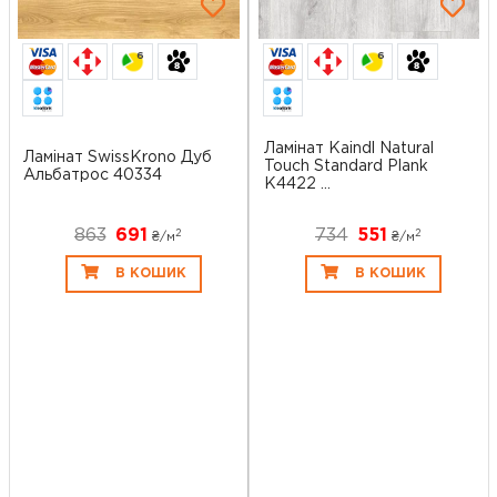
6
6
Ламінат Kaindl Natural
Ламінат SwissKrono Дуб
Touch Standard Plank
Альбатрос 40334
K4422 ...
863
691
734
551
2
2
₴/
м
₴/
м
В КОШИК
В КОШИК