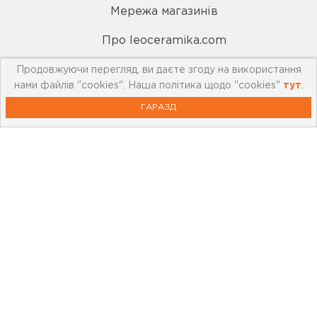
Мережа магазинів
Про leoceramika.com
Робота в Лео Кераміка
Продовжуючи перегляд, ви даєте згоду на використання
нами файлів "cookies". Наша політика щодо "cookies"
тут
.
Контакти
ГАРАЗД
Корисна інформація
Картка лояльності
Бренди
Новини
Акції
Outlet