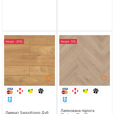
Акція -25%
Акція -5%
6
6
Ламінована підлога
Ламінат SwissKrono Дуб