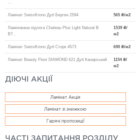
...
Ламінат SwissKrono Дуб Берген 2594
565 ₴/м2
Ламінована підлога Chateau Plus Light Natural B
1539 ₴/
B7...
м2
Ламінат SwissKrono Дуб Сторк 4573
690 ₴/м2
Ламінат Beauty Floor DIAMOND 621 Дуб Канарський
1154 ₴/
м2
ДІЮЧІ АКЦІЇ
Ламінат Акція
Ламінат зі знижкою
Гарячі пропозиціЇ
ЧАСТІ ЗАПИТАННЯ РОЗДІЛУ