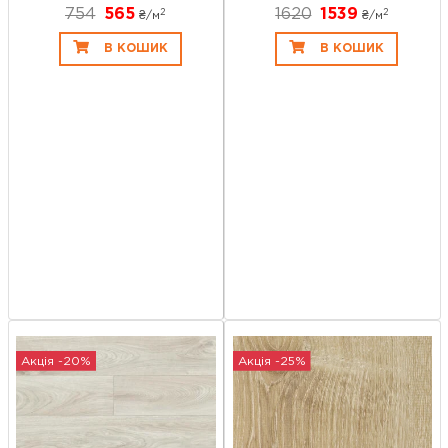
754
565
1620
1539
2
2
₴/
м
₴/
м
В КОШИК
В КОШИК
Акція -20%
Акція -25%