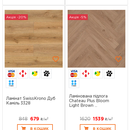
Акція -20%
Акція -5%
6
6
Ламінована підлога
Ламінат SwissKrono Дуб
Chateau Plus Bloom
Каміль 3328
Light Brown ...
848
679
1620
1539
2
2
₴/
м
₴/
м
В КОШИК
В КОШИК