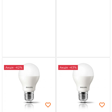
Акція -42%
Акція -43%