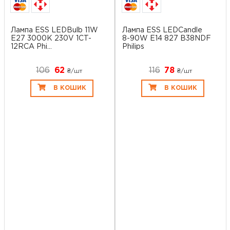
Лампа ESS LEDBulb 11W
Лампа ESS LEDCandle
E27 3000K 230V 1CT-
8-90W E14 827 B38NDF
12RCA Phi...
Philips
106
62
116
78
₴/шт
₴/шт
В КОШИК
В КОШИК