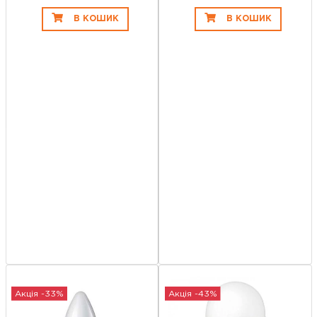
В КОШИК
В КОШИК
Акція -33%
Акція -43%