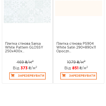
Плитка стінова Sansa
Плитка стінова PS904
White Pattern GLOSSY
White Satin 290×890x11
250x400x...
Opoczn...
2
2
469 ₴/
м
1079 ₴/
м
2
2
Від
373
₴/
м
Від
851
₴/
м
ЗАРЕЗЕРВУВАТИ
ЗАРЕЗЕРВУВАТИ