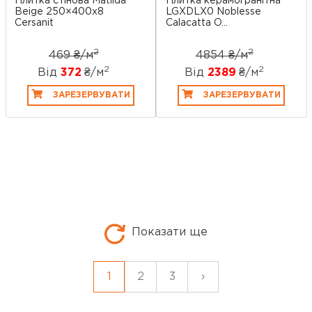
Плитка стінова Matilda
Плитка керамогранітна
Beige 250×400x8
LGXDLX0 Noblesse
Cersanit
Calacatta O...
2
2
469 ₴/
м
4854 ₴/
м
2
2
Від
372
₴/
м
Від
2389
₴/
м
ЗАРЕЗЕРВУВАТИ
ЗАРЕЗЕРВУВАТИ
Показати ще
1
2
3
›