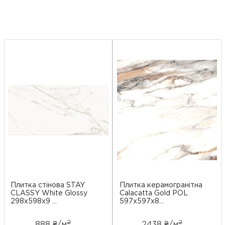
Плитка стінова STAY
Плитка керамогранітна
CLASSY White Glossy
Calacatta Gold POL
298x598x9 ...
597x597x8...
2
2
888 ₴/
м
2438 ₴/
м