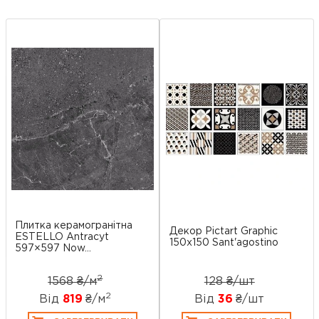
Плитка керамогранітна
Декор Pictart Graphic
ESTELLO Antracyt
150х150 Sant'agostino
597×597 Now...
2
1568 ₴/
м
128 ₴/шт
2
Від
819
₴/
м
Від
36
₴/шт