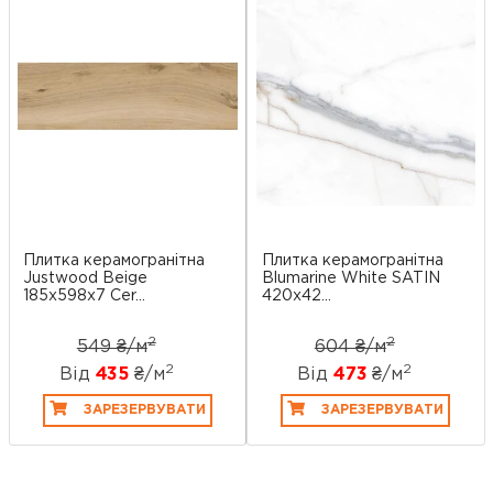
Плитка керамогранітна
Плитка керамогранітна
Justwood Beige
Blumarine White SATIN
185x598x7 Cer...
420x42...
2
2
549 ₴/
м
604 ₴/
м
2
2
Від
435
₴/
м
Від
473
₴/
м
ЗАРЕЗЕРВУВАТИ
ЗАРЕЗЕРВУВАТИ