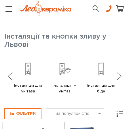
Інсталяції та кнопки зливу у
Львові
Інсталяція для
Інсталяція +
Інсталяція для
Ін
унітаза
унітаз
біде
у
Сітка
ФІЛЬТРИ
За популярністю