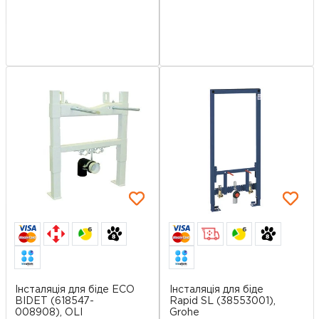
6
6
Інсталяція для біде ECO
Інсталяція для біде
BIDET (618547-
Rapid SL (38553001),
008908), OLI
Grohe