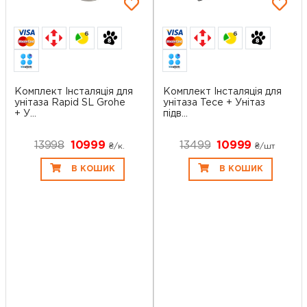
6
6
Комплект Інсталяція для
Комплект Інсталяція для
унітаза Rapid SL Grohe
унітаза Tece + Унітаз
+ У...
підв...
13998
10999
13499
10999
₴/к.
₴/шт
В КОШИК
В КОШИК