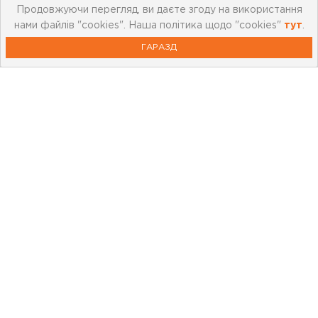
Продовжуючи перегляд, ви даєте згоду на використання
нами файлів "cookies". Наша політика щодо "cookies"
тут
.
ГАРАЗД
Про компанію
Мережа магазинів
Про leoceramika.com
Робота в Лео Кераміка
Контакти
Корисна інформація
Картка лояльності