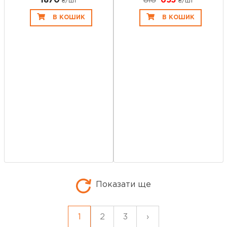
1870
818
655
₴/шт
₴/шт
В КОШИК
В КОШИК
Показати ще
1
2
3
›