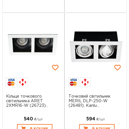
Кільце точкового
Точковий світильник
світильника ARET
MERIL DLP-250-W
2XMR16-W (26723)...
(26481), Kanlu...
540
594
₴/шт
₴/шт
В КОШИК
В КОШИК