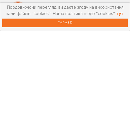
Продовжуючи перегляд, ви даєте згоду на використання
Мережа магазинів
нами файлів "cookies". Наша політика щодо "cookies"
тут
.
Про leoceramika.com
ГАРАЗД
Робота в Лео Кераміка
Контакти
Корисна інформація
Картка лояльності
Бренди
Новини
Акції