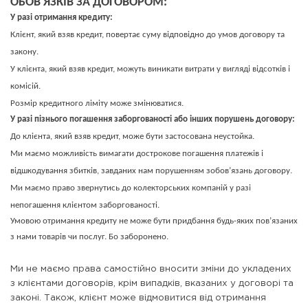
ОБОВ'ЯЗКІВ ЗА ДОГОВОРОМ:
У разі отримання кредиту:
Клієнт, який взяв кредит, повертає суму відповідно до умов договору та
закону.
У клієнта, який взяв кредит, можуть виникати витрати у вигляді відсотків і
комісій.
Розмір кредитного ліміту може змінюватися.
У разі пізнього погашення заборгованості або інших порушень договору:
До клієнта, який взяв кредит, може бути застосована неустойка.
Ми маємо можливість вимагати дострокове погашення платежів і
відшкодування збитків, завданих нам порушенням зобов’язань договору.
Ми маємо право звернутись до колекторських компаній у разі
непогашення клієнтом заборгованості.
Умовою отримання кредиту не може бути придбання будь-яких пов’язаних
з нами товарів чи послуг. Бо заборонено.
Ми не маємо права самостійно вносити зміни до укладених
з клієнтами договорів, крім випадків, вказаних у договорі та
законі. Також, клієнт може відмовитися від отримання