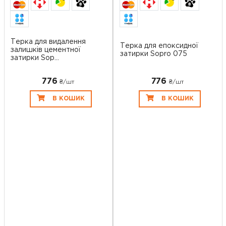
Терка для видалення
Терка для епоксидної
залишків цементної
затирки Sopro 075
затирки Sop...
776
776
₴/шт
₴/шт
В КОШИК
В КОШИК