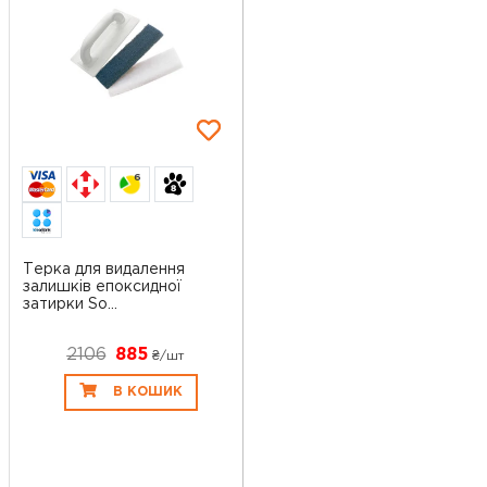
6
Терка для видалення
залишків епоксидної
затирки So...
2106
885
₴/шт
В КОШИК