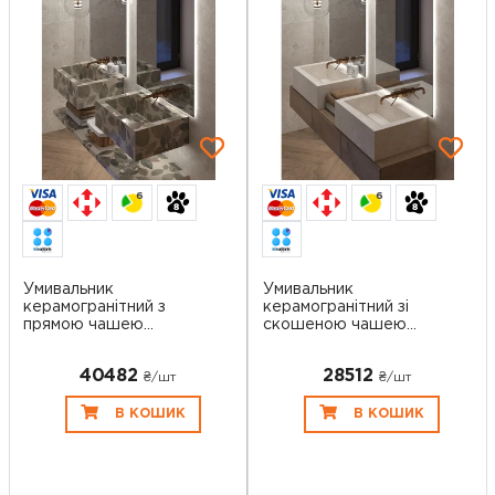
6
6
Умивальник
Умивальник
керамогранітний з
керамогранітний зі
прямою чашею
скошеною чашею
SGWHTS 6...
SGWTO...
40482
28512
₴/шт
₴/шт
В КОШИК
В КОШИК