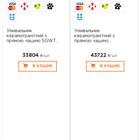
6
6
Умивальник
Умивальник
керамогранітний з
керамогранітний з
прямою чашею SGWTS
прямою чашею
90...
SGWHTS 7...
33804
43722
₴/шт
₴/шт
В КОШИК
В КОШИК