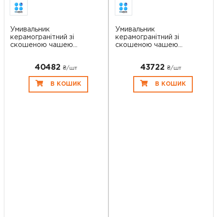
Умивальник
Умивальник
керамогранітний зі
керамогранітний зі
скошеною чашею
скошеною чашею
SGWHT...
SGWHT...
40482
43722
₴/шт
₴/шт
В КОШИК
В КОШИК