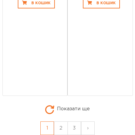
В КОШИК
В КОШИК
Показати ще
1
2
3
›