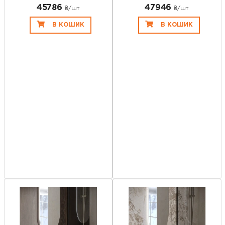
45786
47946
₴/шт
₴/шт
В КОШИК
В КОШИК