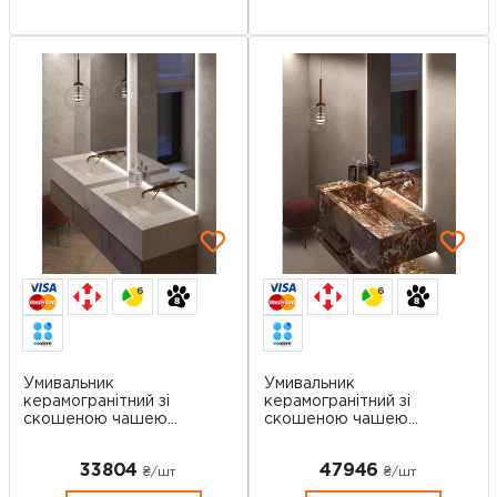
6
6
Умивальник
Умивальник
керамогранітний зі
керамогранітний зі
скошеною чашею
скошеною чашею
SGWTO...
SGWHT...
33804
47946
₴/шт
₴/шт