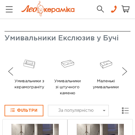
Умивальники Екслюзив у Бучі
Умивальники з
Умивальники
Маленькі
керамограніту
зі штучного
умивальники
у
каменю
Сітка
ФІЛЬТРИ
За популярністю