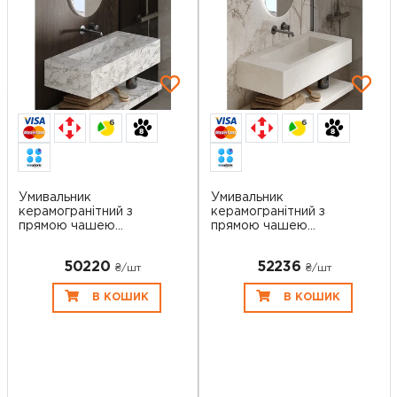
6
6
Умивальник
Умивальник
керамогранітний з
керамогранітний з
прямою чашею
прямою чашею
SGWHTS 1...
SGWHTS 1...
50220
52236
₴/шт
₴/шт
В КОШИК
В КОШИК