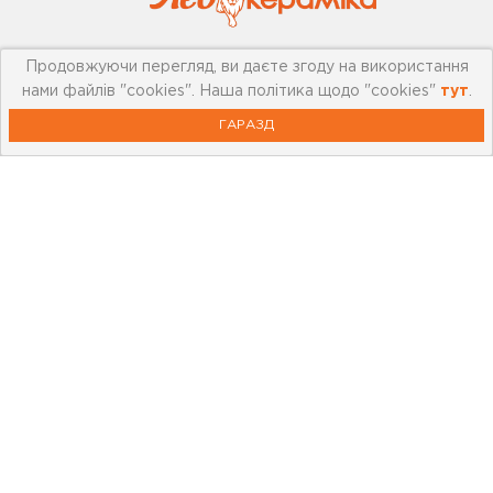
Продовжуючи перегляд, ви даєте згоду на використання
Про компанію
нами файлів "cookies". Наша політика щодо "cookies"
тут
.
Мережа магазинів
ГАРАЗД
Про leoceramika.com
Робота в Лео Кераміка
Контакти
Корисна інформація
Картка лояльності
Бренди