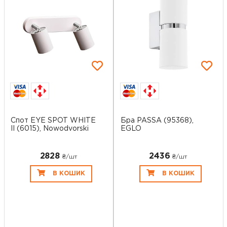
Спот EYE SPOT WHITE
Бра PASSA (95368),
II (6015), Nowodvorski
EGLO
2828
2436
₴/шт
₴/шт
В КОШИК
В КОШИК