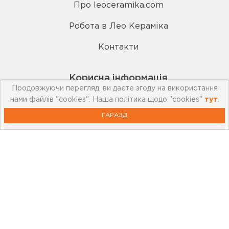
Про leoceramika.com
Робота в Лео Кераміка
Контакти
Корисна інформація
Продовжуючи перегляд, ви даєте згоду на використання
нами файлів "cookies". Наша політика щодо "cookies"
тут
.
Картка лояльності
ГАРАЗД
Бренди
Новини
Акції
Outlet
Відеоблог