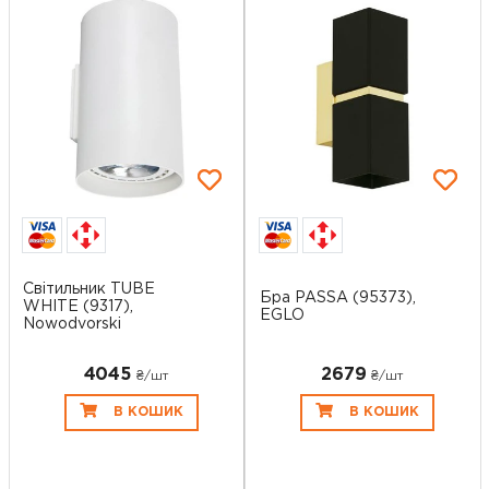
Світильник TUBE
Бра PASSA (95373),
WHITE (9317),
EGLO
Nowodvorski
4045
2679
₴/шт
₴/шт
В КОШИК
В КОШИК