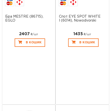
Бра MESTRE (86715),
Спот EYE SPOT WHITE
EGLO
I (6014), Nowodvorski
2407
1435
₴/шт
₴/шт
В КОШИК
В КОШИК