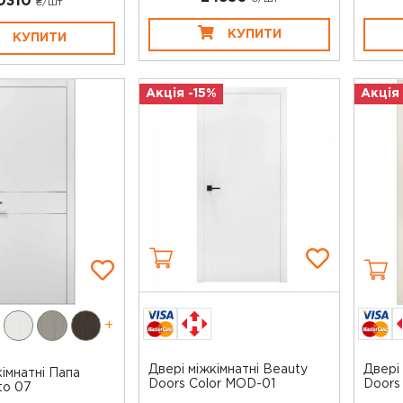
0310
₴/шт
КУПИТИ
КУПИТИ
Акція -15%
Акція
+
Двері міжкімнатні Beauty
Двері
кімнатні Папа
Doors Color MOD-01
Doors
to 07