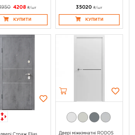
4950
4208
35020
₴/шт
₴/шт
КУПИТИ
КУПИТИ
Двері міжкімнатні RODOS
 двері Страж Elias