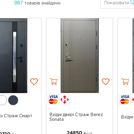
1
987
Показувати
товарів знайдено
Вхідні двері Страж Berez
ері Страж Смарт
Вхідні
Sonata
24850
₴/шт