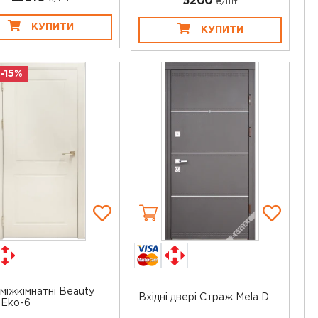
5200
₴/шт
КУПИТИ
КУПИТИ
 -15%
 міжкімнатні Beauty
Вхідні двері Страж Mela D
 Eko-6