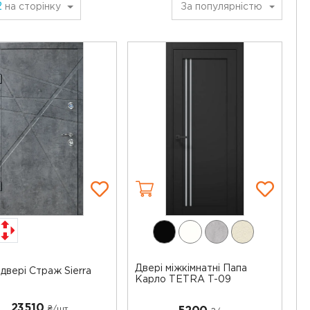
2
на сторінку
За популярністю
Двері міжкімнатні Папа
 двері Страж Sierra
Карло TETRA T-09
23510
₴/шт