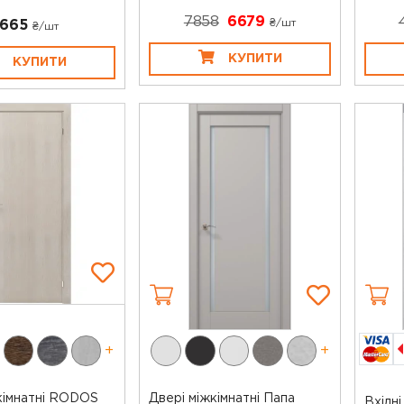
7858
6679
₴/шт
665
₴/шт
КУПИТИ
КУПИТИ
+
+
кімнатні RODOS
Двері міжкімнатні Папа
Вхідні