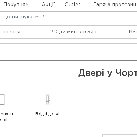
Покупцям
Акції
Outlet
Гаряча пропозиц
 рішення
3D дизайн онлайн
На
Двері у Чор
імнатні
Вхідні двері
вері