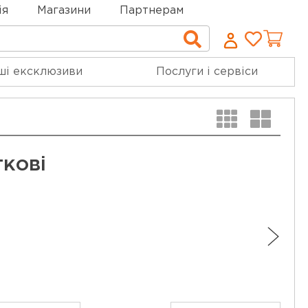
ія
Магазини
Партнерам
Cписо
Пошук
бажан
ші ексклюзиви
Послуги і сервіси
ткові