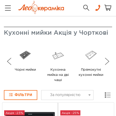
Кухонні мийки Акція у Чорткові
Чорні мийки
Кухонна
Прямокутні
мийка на дві
кухонні мийки
ку
чаші
Сітка
ФІЛЬТРИ
За популярністю
Акція -23%
Акція -25%