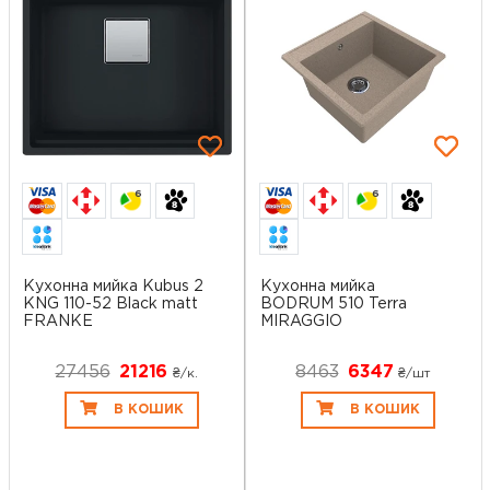
6
6
Кухонна мийка Kubus 2
Кухонна мийка
KNG 110-52 Black matt
BODRUM 510 Terra
FRANKE
MIRAGGIO
27456
21216
8463
6347
₴/к.
₴/шт
В КОШИК
В КОШИК