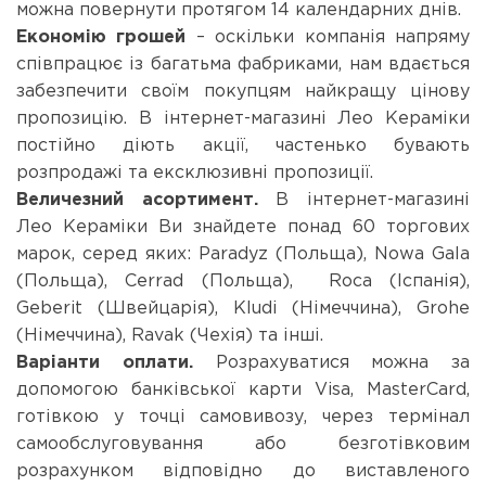
можна повернути протягом 14 календарних днів.
Економію грошей
– оскільки компанія напряму
співпрацює із багатьма фабриками, нам вдається
забезпечити своїм покупцям найкращу цінову
пропозицію. В інтернет-магазині Лео Кераміки
постійно діють акції, частенько бувають
розпродажі та ексклюзивні пропозиції.
Величезний асортимент.
В інтернет-магазині
Лео Кераміки Ви знайдете понад 60 торгових
марок, серед яких: Paradyz (Польща), Nowa Gala
(Польща), Cerrad (Польща), Roca (Іспанія),
Geberit (Швейцарія), Kludi (Німеччина), Grohe
(Німеччина), Ravak (Чехія) та інші.
Варіанти оплати.
Розрахуватися можна за
допомогою банківської карти Visa, MasterCard,
готівкою у точці самовивозу, через термінал
самообслуговування або безготівковим
розрахунком відповідно до виставленого