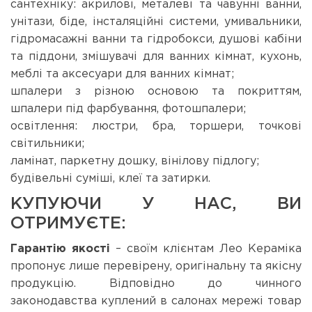
сантехніку: акрилові, металеві та чавунні ванни,
унітази, біде, інсталяційні системи, умивальники,
гідромасажні ванни та гідробокси, душові кабіни
та піддони, змішувачі для ванних кімнат, кухонь,
меблі та аксесуари для ванних кімнат;
шпалери з різною основою та покриттям,
шпалери під фарбування, фотошпалери;
освітлення: люстри, бра, торшери, точкові
світильники;
ламінат, паркетну дошку, вінілову підлогу;
будівельні суміші, клеї та затирки.
КУПУЮЧИ У НАС, ВИ
ОТРИМУЄТЕ:
Гарантію якості
– своїм клієнтам Лео Кераміка
пропонує лише перевірену, оригінальну та якісну
продукцію. Відповідно до чинного
законодавства куплений в салонах мережі товар