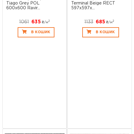
Tiago Grey POL
Terminal Beige RECT
600x600 Ravir...
597x597x...
1061
635
1133
685
2
2
₴/
м
₴/
м
В КОШИК
В КОШИК