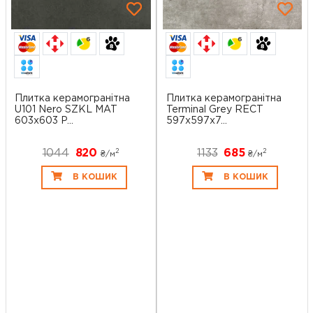
6
6
Плитка керамогранітна
Плитка керамогранітна
U101 Nero SZKL MAT
Terminal Grey RECT
603x603 P...
597x597x7...
1044
820
1133
685
2
2
₴/
м
₴/
м
В КОШИК
В КОШИК