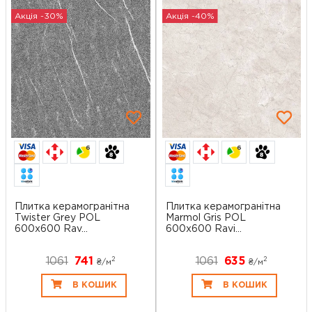
Акція -30%
Акція -40%
6
6
Плитка керамогранітна
Плитка керамогранітна
Twister Grey POL
Marmol Gris POL
600x600 Rav...
600x600 Ravi...
1061
741
1061
635
2
2
₴/
м
₴/
м
В КОШИК
В КОШИК