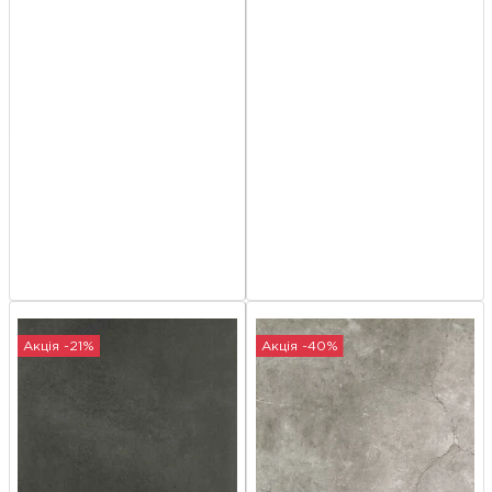
Акція -21%
Акція -40%