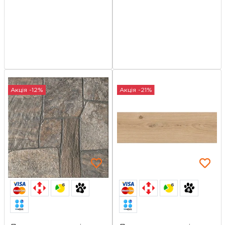
Акція -12%
Акція -21%
6
6