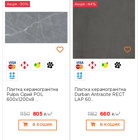
Акція -30%
Акція -44%
6
6
Плитка керамогранітна
Плитка керамогранітна
Pulpis Сірий POL
Durban Antracite RECT
600x1200x8 ...
LAP 60...
1150
805
1182
660
2
2
₴/
м
₴/
м
В КОШИК
В КОШИК