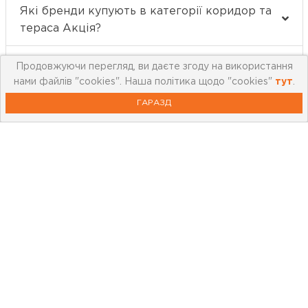
Які бренди купують в категорії коридор та
тераса Акція?
Які товари у коридор та тераса Акція
Продовжуючи перегляд, ви даєте згоду на використання
краще всього купують?
нами файлів "cookies". Наша політика щодо "cookies"
тут
.
ГАРАЗД
Про компанію
Мережа магазинів
Про leoceramika.com
Робота в Лео Кераміка