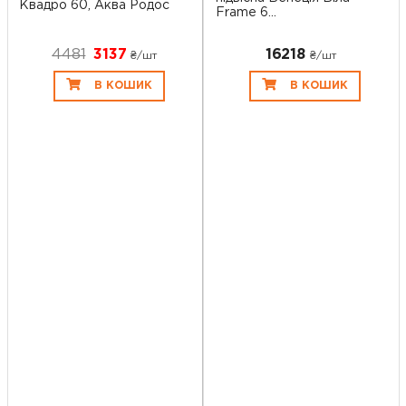
Квадро 60, Аква Родос
Frame 6...
4481
3137
16218
₴/шт
₴/шт
В КОШИК
В КОШИК