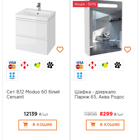
Акція -30%
6
6
Сет B12 Moduo 60 білий
Шафка - дзеркало
Cersanit
Париж 65, Аква Родос
12139
11856
8299
₴/шт
₴/шт
В КОШИК
В КОШИК