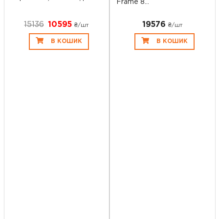
Frame 8...
15136
10595
19576
₴/шт
₴/шт
В КОШИК
В КОШИК