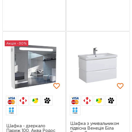
Акція -30%
6
6
Шафка з умивальником
Шафка - дзеркало
підвісна Венеція Біла
Париж 100, Аква Родос