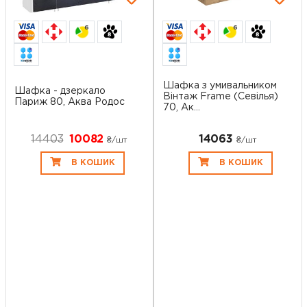
6
6
Шафка з умивальником
Шафка - дзеркало
Вінтаж Frame (Севілья)
Париж 80, Аква Родос
70, Ак...
14403
10082
14063
₴/шт
₴/шт
В КОШИК
В КОШИК