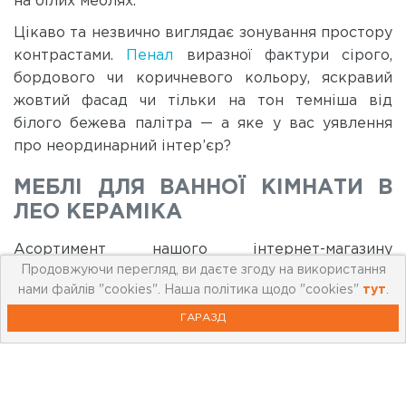
на білих меблях.
Цікаво та незвично виглядає зонування простору
контрастами.
Пенал
виразної фактури сірого,
бордового чи коричневого кольору, яскравий
жовтий фасад чи тільки на тон темніша від
білого бежева палітра — а яке у вас уявлення
про неординарний інтер’єр?
МЕБЛІ ДЛЯ ВАННОЇ КІМНАТИ В
ЛЕО КЕРАМІКА
Асортимент нашого інтернет-магазину
Продовжуючи перегляд, ви даєте згоду на використання
підібраний із метою максимально широкого
нами файлів "cookies". Наша політика щодо "cookies"
тут
.
охоплення потреб користувачів:
ГАРАЗД
навісні полички й шафи з дзеркалом для
косметичних процедур (в тому числі і для
зберігання значної кількості засобів догляду);