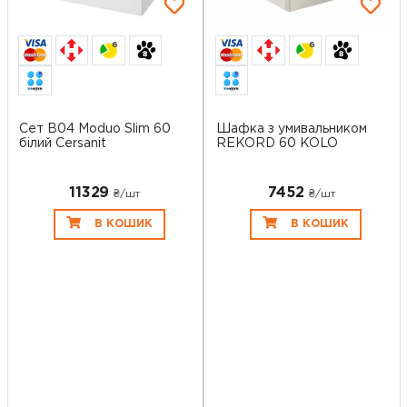
6
6
Сет B04 Moduo Slim 60
Шафка з умивальником
білий Cersanit
REKORD 60 KOLO
11329
7452
₴/шт
₴/шт
В КОШИК
В КОШИК