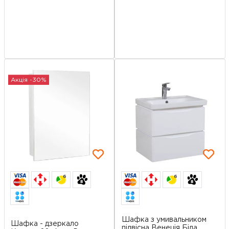
Акція -30%
6
6
Шафка з умивальником
Шафка - дзеркало
підвісна Венеція Біла