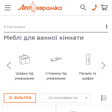
Сантехніка
Меблі для ванної кімнати
Шафка під
Стільниці під
Пенали та
Ко
умивальник
умивальник
шафки
до
ва
Сітка
ФІЛЬТРИ
За популярністю