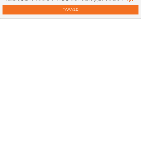
нами файлів "cookies". Наша політика щодо "cookies"
тут
.
Корисна інформація
ГАРАЗД
Картка лояльності
Бренди
Новини
Акції
Outlet
Відеоблог
Статті та огляди
0 800 21 88 55
Працюємо:
ПН-ПТ: 9:00-18:00, СБ: 10:00-17:00