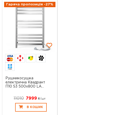
Гаряча пропозиція -27%
6
Рушникосушка
електрична Квадрант
П10 S3 500x800 LA...
11010
7999
₴/шт
В КОШИК