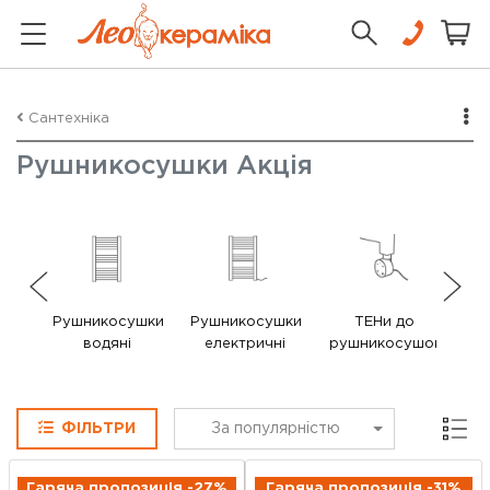
Сантехніка
Рушникосушки Акція
Рушникосушки
Рушникосушки
ТЕНи до
В
водяні
електричні
рушникосушок
ру
Сітка
ФІЛЬТРИ
За популярністю
Гаряча пропозиція -27%
Гаряча пропозиція -31%