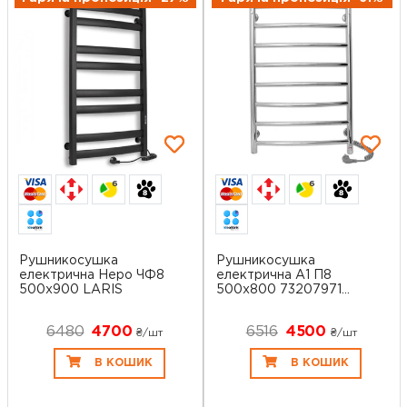
6
6
Рушникосушка
Рушникосушка
електрична Неро ЧФ8
електрична А1 П8
500x900 LARIS
500х800 73207971
LAR...
6480
4700
6516
4500
₴/шт
₴/шт
В КОШИК
В КОШИК