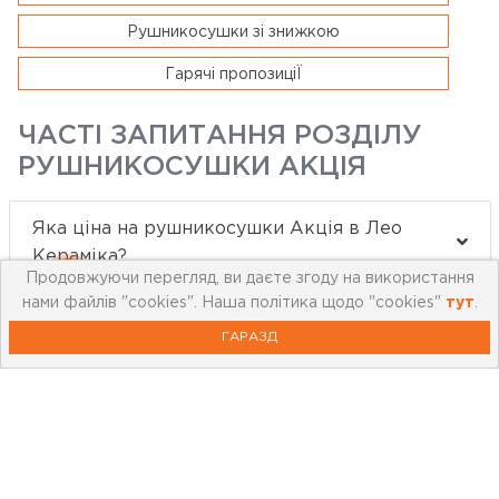
Рушникосушки зі знижкою
Гарячі пропозиціЇ
ЧАСТІ ЗАПИТАННЯ РОЗДІЛУ
РУШНИКОСУШКИ АКЦІЯ
Яка ціна на рушникосушки Акція в Лео
Кераміка?
Продовжуючи перегляд, ви даєте згоду на використання
нами файлів "cookies". Наша політика щодо "cookies"
тут
.
Які бренди купують в категорії
ГАРАЗД
рушникосушки Акція?
Які товари у рушникосушки Акція краще
всього купують?