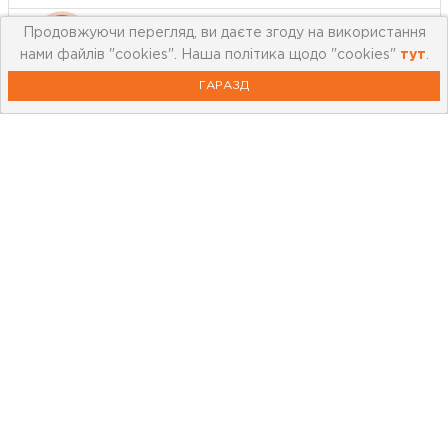
Які товари у зарядні станції та генератори
Продовжуючи перегляд, ви даєте згоду на використання
нами файлів "cookies". Наша політика щодо "cookies"
тут
.
Акція у Чорткові краще всього купують?
ГАРАЗД
Про компанію
Мережа магазинів
Про leoceramika.com
Робота в Лео Кераміка
Контакти