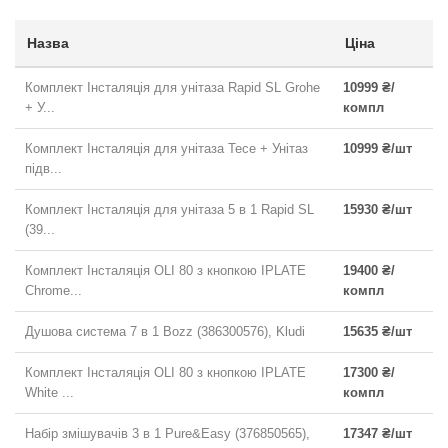
Назва
Ціна
Комплект Інсталяція для унітаза Rapid SL Grohe
10999 ₴/
+ У...
компл
Комплект Інсталяція для унітаза Tece + Унітаз
10999 ₴/шт
підв...
Комплект Інсталяція для унітаза 5 в 1 Rapid SL
15930 ₴/шт
(39...
Комплект Інсталяція OLI 80 з кнопкою IPLATE
19400 ₴/
Chrome...
компл
Душова система 7 в 1 Bozz (386300576), Kludi
15635 ₴/шт
Комплект Інсталяція OLI 80 з кнопкою IPLATE
17300 ₴/
White ...
компл
Набір змішувачів 3 в 1 Pure&Easy (376850565),
17347 ₴/шт