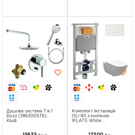
6
6
Душова система 7 в 1
Комплект Інсталяція
Bozz (386300576),
OLI 80 з кнопкою
Kludi
IPLATE White ...
15635
17300