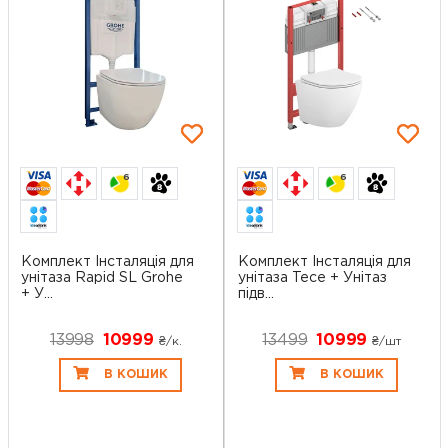
6
6
Комплект Інсталяція для
Комплект Інсталяція для
унітаза Rapid SL Grohe
унітаза Tece + Унітаз
+ У...
підв...
13998
10999
13499
10999
₴/к.
₴/шт
В КОШИК
В КОШИК