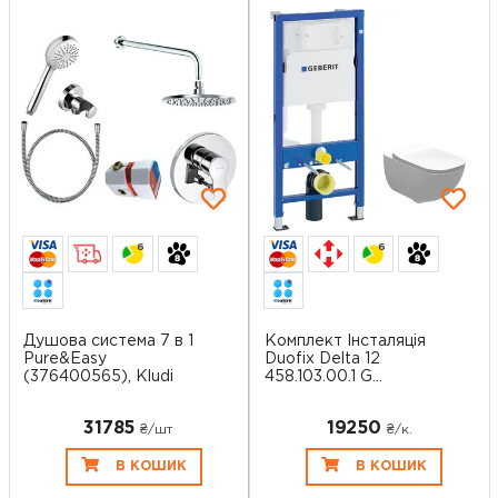
6
6
Душова система 7 в 1
Комплект Інсталяція
Pure&Easy
Duofix Delta 12
(376400565), Kludi
458.103.00.1 G...
31785
19250
₴/шт
₴/к.
В КОШИК
В КОШИК