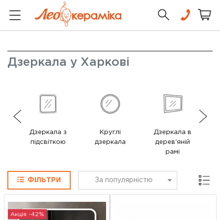
Дзеркала у Харкові
Дзеркала з
Круглі
Дзеркала в
Д
підсвіткою
дзеркала
дерев'яній
ме
рамі
Сітка
ФІЛЬТРИ
За популярністю
Акція -42%