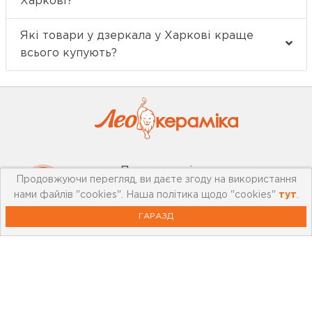
Харкові?
Які товари у дзеркала у Харкові краще
всього купують?
Про компанію
Продовжуючи перегляд, ви даєте згоду на використання
нами файлів "cookies". Наша політика щодо "cookies"
тут
.
Мережа магазинів
ГАРАЗД
Про leoceramika.com
Робота в Лео Кераміка
Контакти