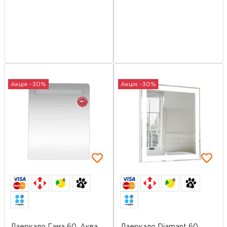
Акція -30%
Акція -30%
6
6
Дзеркало Гама 60, Аква
Дзеркало Diamant 60,