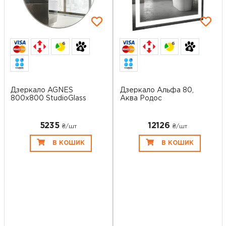
6
6
Дзеркало AGNES
Дзеркало Альфа 80,
800x800 StudioGlass
Аква Родос
5235
12126
₴/шт
₴/шт
В КОШИК
В КОШИК