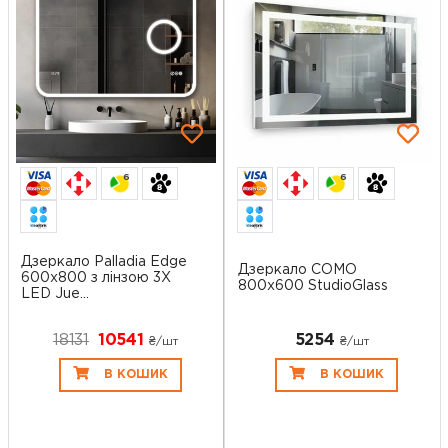
6
6
Дзеркало Palladia Edge
Дзеркало COMO
600x800 з лінзою 3X
800x600 StudioGlass
LED Jue...
18131
10541
5254
₴/шт
₴/шт
В КОШИК
В КОШИК