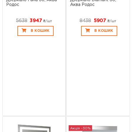
Родос
Аква Родос
5638
3947
8438
5907
₴/шт
₴/шт
В КОШИК
В КОШИК
Акція -30%