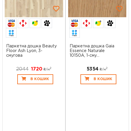
6
6
Паркетна дошка Beauty
Паркетна дошка Gaia
Floor Ash Lyon, 3-
Essence Naturale
смугова
10150A, 1-сму...
2044
1720
5354
2
2
₴/
м
₴/
м
В КОШИК
В КОШИК