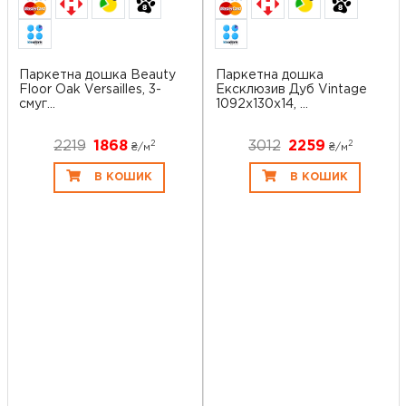
Паркетна дошка Beauty
Паркетна дошка
Floor Oak Versailles, 3-
Ексклюзив Дуб Vintage
смуг...
1092x130x14, ...
2219
1868
3012
2259
2
2
₴/
м
₴/
м
В КОШИК
В КОШИК