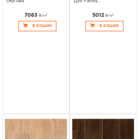
смугова
Дуб Family,...
7063
5012
2
2
₴/
м
₴/
м
В КОШИК
В КОШИК