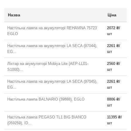
Назва
Ціна
Настільна лампа на акумуляторі REHAMNA 75723
2072 ₴/
EGLO
шт
Настільна лампа на акумуляторі LA SECA (97044),
2261 ₴/
EG...
шт
Ліхтар на акумуляторі Mobiya Lite (AEP-LL01-
2560 ₴/
S1000)...
шт
Настільна лампа на акумуляторі LA SECA (97045),
2261 ₴/
EG...
шт
Настільна лампа BALNARIO (39888), EGLO
8806 ₴/
шт
Настільна лампа PEGASO TL1 BIG BIANCO
11395 ₴/
(059259), ID...
шт