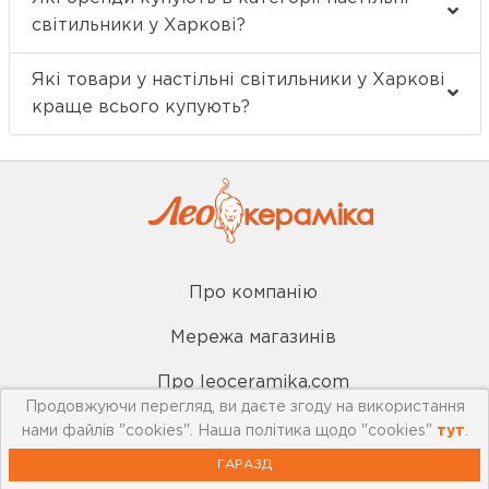
світильники у Харкові?
Які товари у настільні світильники у Харкові
краще всього купують?
Про компанію
Мережа магазинів
Про leoceramika.com
Продовжуючи перегляд, ви даєте згоду на використання
Робота в Лео Кераміка
нами файлів "cookies". Наша політика щодо "cookies"
тут
.
ГАРАЗД
Контакти