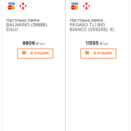
Настільна лампа
Настільна лампа
BALNARIO (39888),
PEGASO TL1 BIG
EGLO
BIANCO (059259), ID...
8806
11395
₴/шт
₴/шт
В КОШИК
В КОШИК