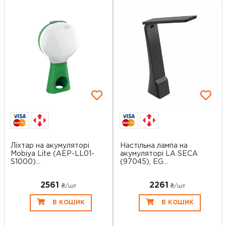
Ліхтар на акумуляторі
Настільна лампа на
Mobiya Lite (AEP-LL01-
акумуляторі LA SECA
S1000)...
(97045), EG...
2561
2261
₴/шт
₴/шт
В КОШИК
В КОШИК