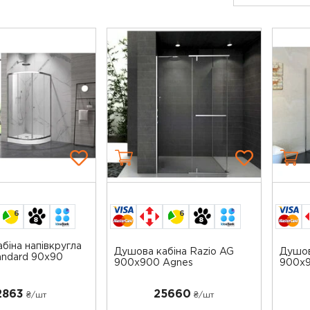
6
6
біна напівкругла
Душова кабіна Razio AG
Душов
andard 90x90
900х900 Agnes
900х
2863
25660
₴/шт
₴/шт