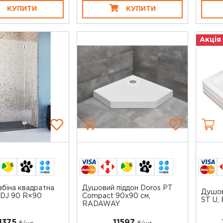
КУПИТИ
КУПИТИ
Акція
6
6
біна квадратна
Душовий піддон Doros PT
Душов
KDJ 90 R×90
Compact 90x90 см,
ST U,
RADAWAY
1375
11597