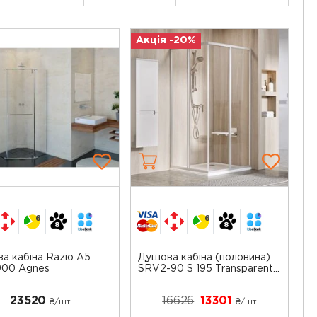
Акція -20%
6
6
а кабіна Razio A5
Душова кабіна (половина)
900 Agnes
SRV2-90 S 195 Transparent...
23520
16626
13301
₴/шт
₴/шт