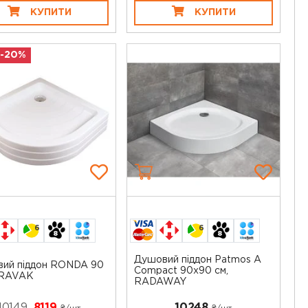
КУПИТИ
КУПИТИ
 -20%
6
6
Душовий піддон Patmos A
ий піддон RONDA 90
Compact 90x90 см,
 RAVAK
RADAWAY
10149
8119
10248