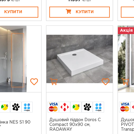
₴/шт
₴/шт
КУПИТИ
КУПИТИ
Акція
6
6
Душовий піддон Doros C
Душов
інка NES S1 90
Compact 90x90 см,
PIVO
Y
RADAWAY
Transp