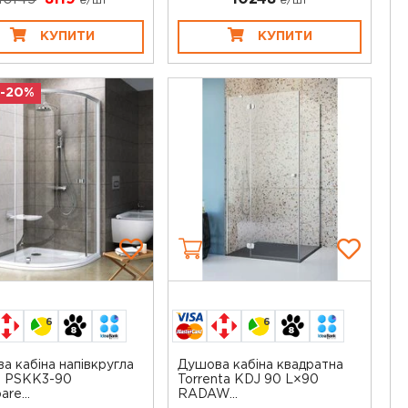
₴/шт
₴/шт
КУПИТИ
КУПИТИ
 -20%
6
6
а кабіна напівкругла
Душова кабіна квадратна
T PSKK3-90
Torrenta KDJ 90 L×90
are...
RADAW...