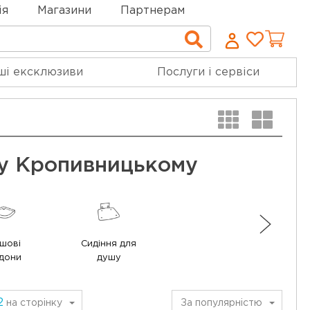
ія
Магазини
Партнерам
Cписо
Пошук
бажан
ші ексклюзиви
Послуги і сервіси
 у Кропивницькому
шові
Сидіння для
ддони
душу
2
на сторінку
За популярністю