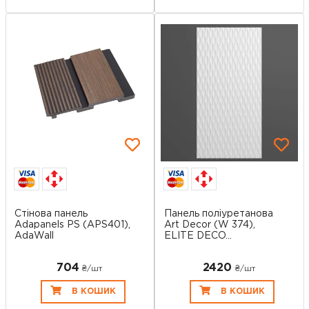
Стінова панель
Панель поліуретанова
Adapanels PS (APS401),
Art Decor (W 374),
AdaWall
ELITE DECO...
704
2420
₴/шт
₴/шт
В КОШИК
В КОШИК