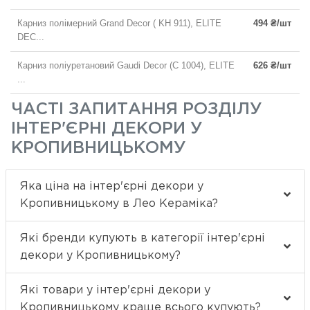
Карниз полімерний Grand Decor ( KH 911), ELITE
494 ₴/шт
DEC...
Карниз поліуретановий Gaudi Decor (С 1004), ELITE
626 ₴/шт
...
ЧАСТІ ЗАПИТАННЯ РОЗДІЛУ
ІНТЕР'ЄРНІ ДЕКОРИ У
КРОПИВНИЦЬКОМУ
Яка ціна на інтер'єрні декори у
Кропивницькому в Лео Кераміка?
Які бренди купують в категорії інтер'єрні
декори у Кропивницькому?
Які товари у інтер'єрні декори у
Кропивницькому краще всього купують?