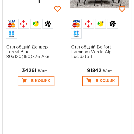
6
6
Стіл обідній Денвер
Стіл обідній Belfort
Loreal Blue
Laminam Verde Alpi
80х120(160)х76 Акв...
Lucidato 1...
34261
91842
₴/шт
₴/шт
В КОШИК
В КОШИК