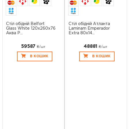
Стіл обідній Belfort
Стіл обідній Атланта
Glass White 120х260х76
Laminam Emperador
Аква Р...
Extra 80х14...
59587
48881
₴/шт
₴/шт
В КОШИК
В КОШИК