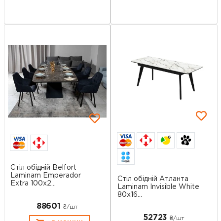
6
Стіл обідній Belfort
Laminam Emperador
Стіл обідній Атланта
Extra 100х2...
Laminam Invisible White
80х16...
88601
₴/шт
52723
₴/шт