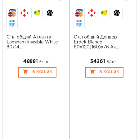
6
6
Стіл обідній Атланта
Стіл обідній Денвер
Laminam Invisible White
Erdek Blanco
80х14...
80х120(160)х76 Ак...
48881
34261
₴/шт
₴/шт
В КОШИК
В КОШИК