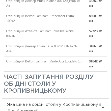
Стіл обідній Денвер Erdek Blanco 80х120(160)х76
34261 ₴/
Ак...
шт
Стіл обідній Belfort Laminam Emperador Extra
88601 ₴/
100х2...
шт
Стіл обідній Атланта Laminam Invisible White
52723 ₴/
80х16...
шт
Стіл обідній Денвер Loreal Blue 80х120(160)х76
34261 ₴/
Акв...
шт
Стіл обідній Belfort Laminam Verde Alpi Lucidato 1...
91842 ₴/
шт
ЧАСТІ ЗАПИТАННЯ РОЗДІЛУ
ОБІДНІ СТОЛИ У
КРОПИВНИЦЬКОМУ
Яка ціна на обідні столи у Кропивницькому в
Лео Кераміка?