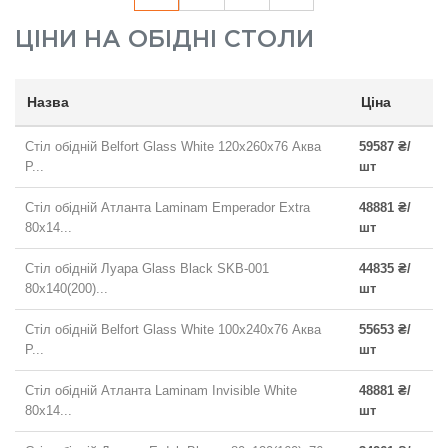
ЦІНИ НА
ОБІДНІ СТОЛИ
Назва
Ціна
Стіл обідній Belfort Glass White 120х260х76 Аква
59587 ₴/
Р...
шт
Стіл обідній Атланта Laminam Emperador Extra
48881 ₴/
80х14...
шт
Стіл обідній Луара Glass Black SKB-001
44835 ₴/
80х140(200)...
шт
Стіл обідній Belfort Glass White 100х240х76 Аква
55653 ₴/
Р...
шт
Стіл обідній Атланта Laminam Invisible White
48881 ₴/
80х14...
шт