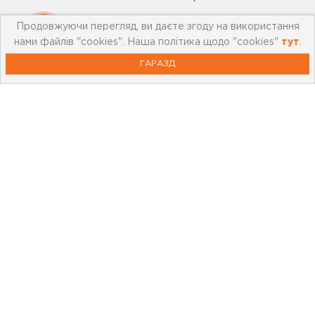
Контакти
Продовжуючи перегляд, ви даєте згоду на використання
нами файлів "cookies". Наша політика щодо "cookies"
тут
.
ГАРАЗД
Корисна інформація
Картка лояльності
Бренди
Новини
Акції
Outlet
Відеоблог
Статті та огляди