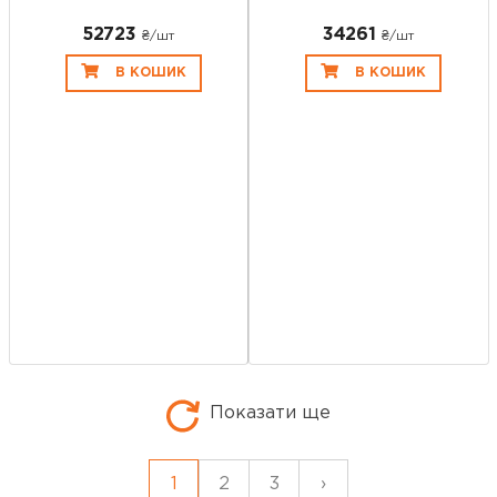
52723
34261
₴/шт
₴/шт
В КОШИК
В КОШИК
Показати ще
1
2
3
›