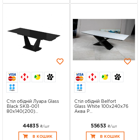
6
6
Стіл обідній Луара Glass
Стіл обідній Belfort
Black SKB-001
Glass White 100х240х76
80х140(200)...
Аква Р...
44835
55653
₴/шт
₴/шт
В КОШИК
В КОШИК