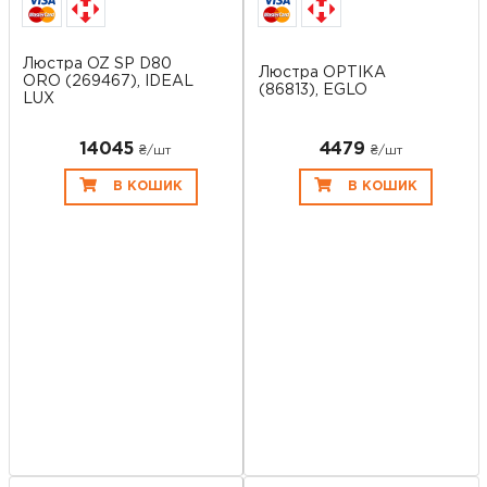
Люстра OZ SP D80
Люстра OPTIKA
ORO (269467), IDEAL
(86813), EGLO
LUX
14045
4479
₴/шт
₴/шт
В КОШИК
В КОШИК