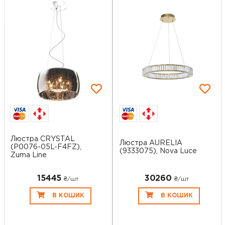
Люстра CRYSTAL
Люстра AURELIA
(P0076-05L-F4FZ),
(9333075), Nova Luce
Zuma Line
15445
30260
₴/шт
₴/шт
В КОШИК
В КОШИК