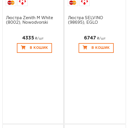
Люстра Zenith M White
Люстра SELVINO
(8002), Nowodvorski
(98695), EGLO
4335
6747
₴/шт
₴/шт
В КОШИК
В КОШИК