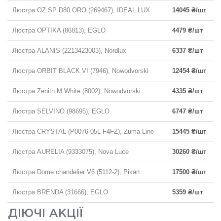
Люстра OZ SP D80 ORO (269467), IDEAL LUX
14045 ₴/шт
Люстра OPTIKA (86813), EGLO
4479 ₴/шт
Люстра ALANIS (2213423003), Nordlux
6337 ₴/шт
Люстра ORBIT BLACK VI (7946), Nowodvorski
12454 ₴/шт
Люстра Zenith M White (8002), Nowodvorski
4335 ₴/шт
Люстра SELVINO (98695), EGLO
6747 ₴/шт
Люстра CRYSTAL (P0076-05L-F4FZ), Zuma Line
15445 ₴/шт
Люстра AURELIA (9333075), Nova Luce
30260 ₴/шт
Люстра Dome chandelier V6 (5112-2), Pikart
17500 ₴/шт
Люстра BRENDA (31666), EGLO
5359 ₴/шт
ДІЮЧІ АКЦІЇ