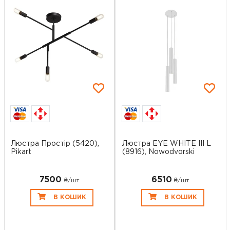
Люстра Простір (5420),
Люстра EYE WHITE III L
Pikart
(8916), Nowodvorski
7500
6510
₴/шт
₴/шт
В КОШИК
В КОШИК