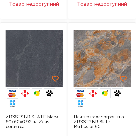
Товар недоступний
Товар недоступний
6
6
ZRXST9BR SLATE black
Плитка керамогранітна
60x60x0.92см, Zeus
ZRXST2BR Slate
ceramica, ...
Multicolor 60...