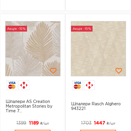
Акція -15%
Акція -15%
Шпалери AS Creation
Шпалери Rasch Alghero
Metropolitan Stories by
943221
Time 7...
1399
1189
1703
1447
₴/шт
₴/шт