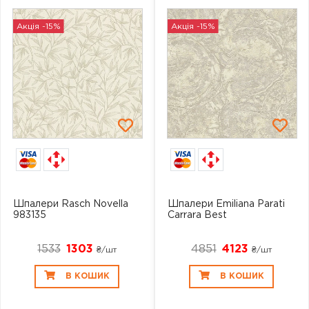
Акція -15%
Акція -15%
Шпалери Rasch Novella
Шпалери Emiliana Parati
983135
Carrara Best
1533
1303
4851
4123
₴/шт
₴/шт
В КОШИК
В КОШИК