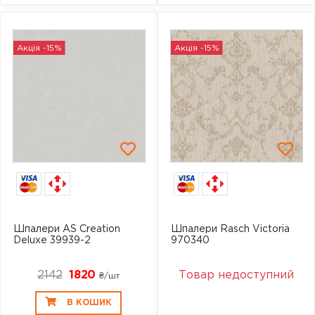
Акція -15%
Акція -15%
Шпалери AS Creation
Шпалери Rasch Victoria
Deluxe 39939-2
970340
2142
1820
Товар недоступний
₴/шт
В КОШИК