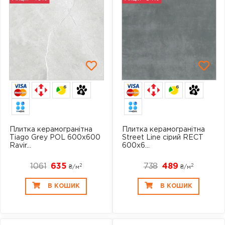
6
6
Плитка керамогранітна
Плитка керамогранітна
Tiago Grey POL 600x600
Street Line сірий RECT
Ravir...
600x6...
1061
635
738
489
2
2
₴/
м
₴/
м
В КОШИК
В КОШИК