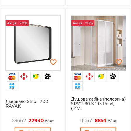
Акція -20%
Акція -20%
6
6
Душова кабіна (половина)
Дзеркало Strip I 700
SRV2-80 S 195 Pearl,
RAVAK
(14V...
28662
22930
11067
8854
₴/шт
₴/шт