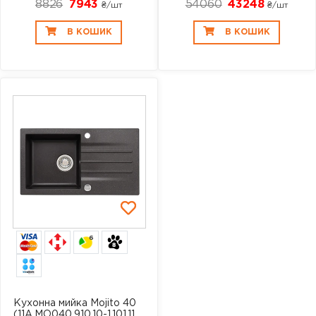
8826
7943
54060
43248
₴/шт
₴/шт
В КОШИК
В КОШИК
6
Кухонна мийка Mojito 40
(11A.MO040.910.10-1.101.11...