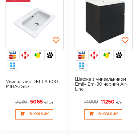
6
6
Шафка з умивальником
Умивальник DELLA 600
Emily Em-80 чорний Air-
MIRAGGIO
Line
7236
5065
14999
11250
₴/шт
₴/к.
В КОШИК
В КОШИК