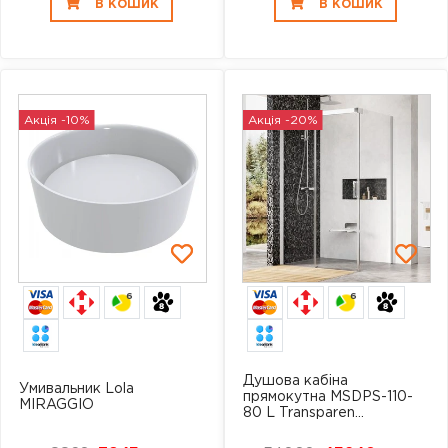
В КОШИК
В КОШИК
Акція -10%
Акція -20%
6
6
Душова кабіна
Умивальник Lola
прямокутна MSDPS-110-
MIRAGGIO
80 L Transparen...