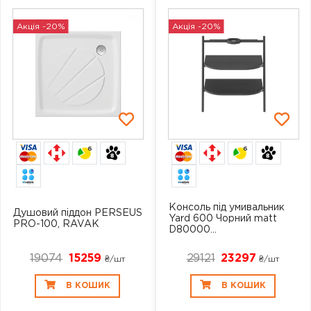
Акція -20%
Акція -20%
6
6
Консоль під умивальник
Душовий піддон PERSEUS
Yard 600 Чорний matt
PRO-100, RAVAK
D80000...
19074
15259
29121
23297
₴/шт
₴/шт
В КОШИК
В КОШИК