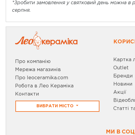
*Зробити замовлення у святковий день можна в ре
серпня.
КОРИС
Картка 
Про компанію
Outlet
Мережа магазинів
Бренди
Про leoceramika.com
Новини
Робота в Лео Кераміка
Акції
Контакти
Відеобл
ВИБРАТИ МІСТО
Статті т
МИ В СО