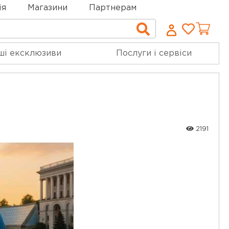
ія
Магазини
Партнерам
Cписо
Пошук
бажан
ші ексклюзиви
Послуги і сервіси
2191