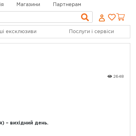
ія
Магазини
Партнерам
Cписо
Пошук
бажан
ші ексклюзиви
Послуги і сервіси
2648
я) – вихідний день.