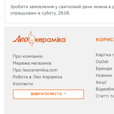
Зробити замовлення у святковий день можна в ре
опрацьовані в суботу, 29.06.
КОРИС
Картка 
Про компанію
Outlet
Мережа магазинів
Бренди
Про leoceramika.com
Новини
Робота в Лео Кераміка
Акції
Контакти
Відеобл
ВИБРАТИ МІСТО
Статті т