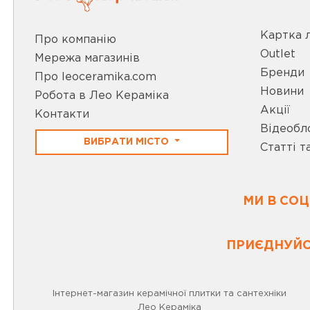
Картка 
Про компанію
Outlet
Мережа магазинів
Бренди
Про leoceramika.com
Новини
Робота в Лео Кераміка
Акції
Контакти
Відеобл
ВИБРАТИ МІСТО
Статті т
МИ В СО
ПРИЄДНУЙС
Інтернет-магазин керамічної плитки та сантехніки
Лео Кераміка