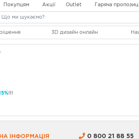
Покупцям
Акції
Outlet
Гаряча пропозиц
 рішення
3D дизайн онлайн
На
!
15%
!!!
0 800 21 88 55
НА ІНФОРМАЦІЯ