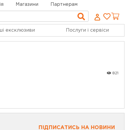
ія
Магазини
Партнерам
Cписо
Пошук
бажан
ші ексклюзиви
Послуги і сервіси
821
ПІДПИСАТИСЬ НА НОВИНИ