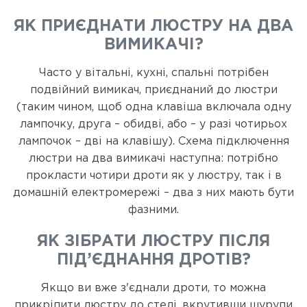
ЯК ПРИЄДНАТИ ЛЮСТРУ НА ДВА
ВИМИКАЧІ?
Часто у вітальні, кухні, спальні потрібен
подвійний вимикач, приєднаний до люстри
(таким чином, щоб одна клавіша включала одну
лампочку, друга – обидві, або – у разі чотирьох
лампочок – дві на клавішу). Схема підключення
люстри на два вимикачі наступна: потрібно
прокласти чотири дроти як у люстру, так і в
домашній електромережі – два з них мають бути
фазними.
ЯК ЗІБРАТИ ЛЮСТРУ ПІСЛЯ
ПІД’ЄДНАННЯ ДРОТІВ?
Якщо ви вже з'єднали дроти, то можна
прикріпити люстру до стелі, вкрутивши шурупи