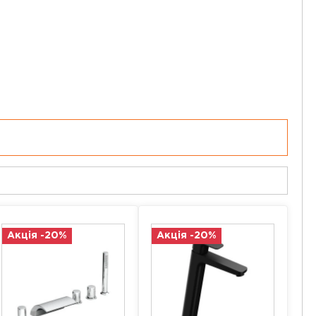
Акція -20%
Акція -20%