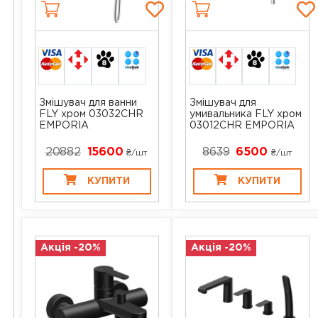
Змішувач для ванни
Змішувач для
FLY хром 03032CHR
умивальника FLY хром
EMPORIA
03012CHR EMPORIA
20882
15600
8639
6500
₴/шт
₴/шт
КУПИТИ
КУПИТИ
Акція -20%
Акція -20%