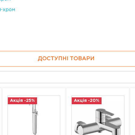
й-хром
ДОСТУПНІ ТОВАРИ
Акція -25%
Акція -20%