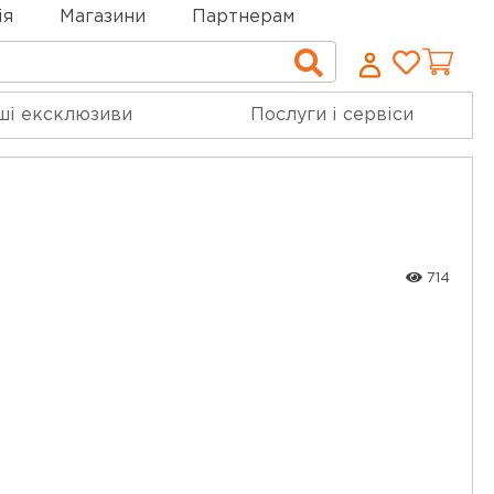
ія
Магазини
Партнерам
Cписо
Пошук
бажан
ші ексклюзиви
Послуги і сервіси
714