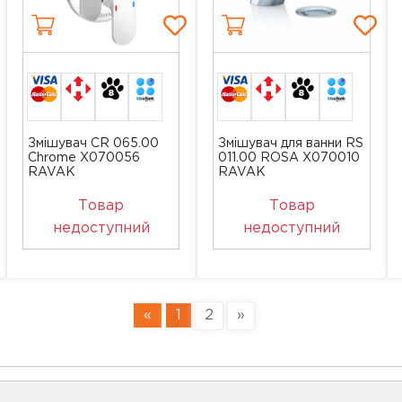
Змішувач CR 065.00
Змішувач для ванни RS
Chrome X070056
011.00 ROSA X070010
RAVAK
RAVAK
Товар
Товар
недоступний
недоступний
«
1
2
»