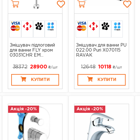
Змішувач підлоговий
Змішувач для ванни PU
для ванни FLY хром
022.00 Puri X070115
03031CHR EM...
RAVAK
38372
28900
12648
10118
₴/шт
₴/шт
КУПИТИ
КУПИТИ
Акція -20%
Акція -20%