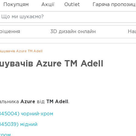
Покупцям
Акції
Outlet
Гаряча пропозиц
 рішення
3D дизайн онлайн
На
шувачів Azure TM Adell
увачів Azure TM Adell
вальника
Azure
від
ТМ Adell
.
6845004) чорний-хром
845039) мідний
хром