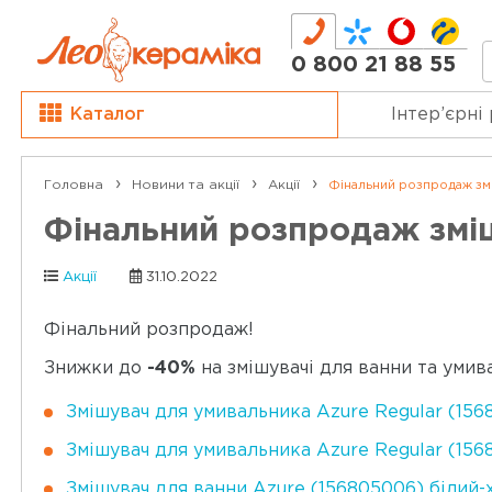
0 800 21 88 55
Каталог
Інтер’єрні
Головна
Новини та акції
Акції
Фінальний розпродаж змі
Фінальний розпродаж зміш
Акції
31.10.2022
Фінальний розпродаж!
Знижки до
-40%
на змішувачі для ванни та уми
Змішувач для умивальника Azure Regular (15
Змішувач для умивальника Azure Regular (156
Змішувач для ванни Azure (156805006) білий-