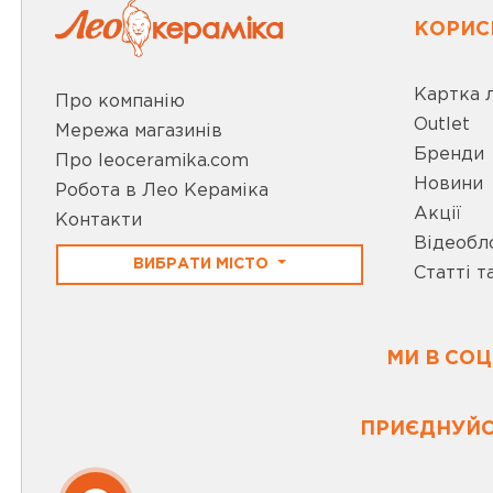
КОРИС
Картка 
Про компанію
Outlet
Мережа магазинів
Бренди
Про leoceramika.com
Новини
Робота в Лео Кераміка
Акції
Контакти
Відеобл
ВИБРАТИ МІСТО
Статті т
МИ В СО
ПРИЄДНУЙС