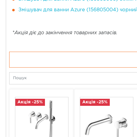
Змішувач для ванни Azure (156805004) чорни
*Акція діє
до закінчення товарних запасів.
Акція -25%
Акція -25%