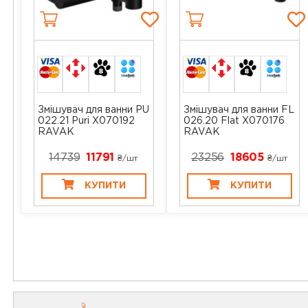
Змішувач для ванни PU
Змішувач для ванни FL
022.21 Puri X070192
026.20 Flat X070176
RAVAK
RAVAK
14739
11791
23256
18605
₴/шт
₴/шт
КУПИТИ
КУПИТИ